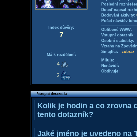
Poslední rozhřešen
Doteď napsal rozh
Bodování aktivity:
Počet návštěv toho
Index důvěry:
Oblíbené WWW:
7
Vstupní dotazník
Osobní statistiky
Vztahy na Zpověd
Smajlíci:
zobraz
Má k rozdělení:
Miluje:
4
Nenávidí:
Obdivuje:
2
Vstupní dotazník:
Kolik je hodin a co zrovna 
tento dotazník?
Jaké jméno je uvedeno na 