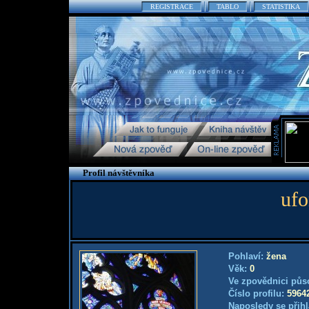
REGISTRACE
TABLO
STATISTIKA
Profil návštěvníka
ufo
Pohlaví:
žena
Věk:
0
Ve zpovědnici půs
Číslo profilu:
5964
Naposledy se přihl