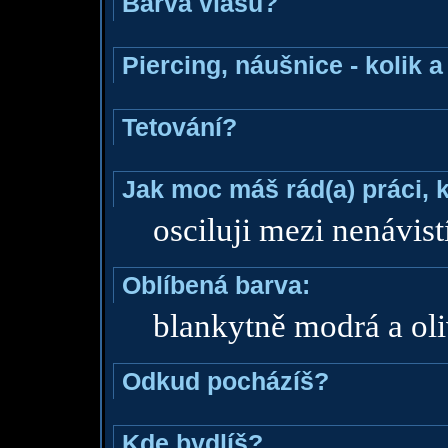
Barva vlasů?
Piercing, náušnice - kolik 
Tetování?
Jak moc máš rád(a) práci, 
osciluji mezi nenávist
Oblíbená barva:
blankytně modrá a ol
Odkud pocházíš?
Kde bydlíš?