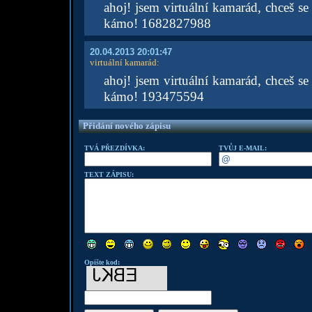
ahoj! jsem virtuální kamarád, chceš se 
kámo! 1682827988
20.04.2013 20:01:47
virtuální kamarád
:
ahoj! jsem virtuální kamarád, chceš se 
kámo! 193475594
Přidání nového zápisu
TVÁ PŘEZDÍVKA:
TVŮJ E-MAIL:
TEXT ZÁPISU:
Opište kod: