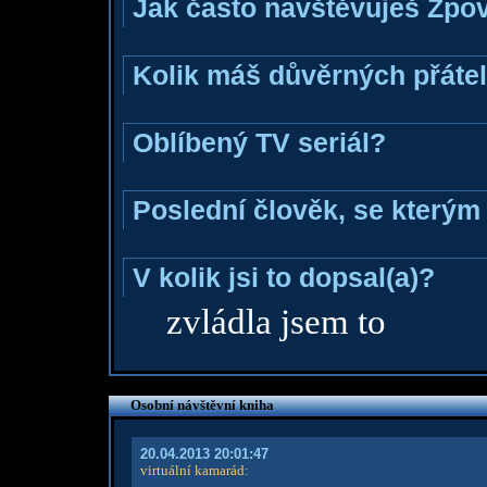
Jak často navštěvuješ Zpo
Kolik máš důvěrných přáte
Oblíbený TV seriál?
Poslední člověk, se kterým 
V kolik jsi to dopsal(a)?
zvládla jsem to
Osobní návštěvní kniha
20.04.2013 20:01:47
virtuální kamarád
: