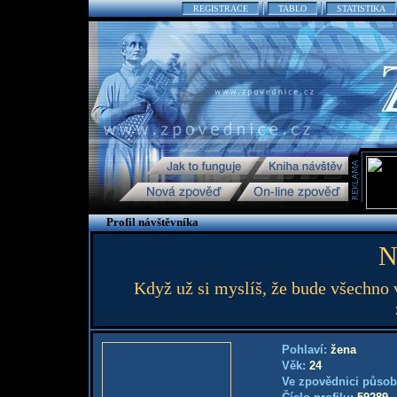
REGISTRACE
TABLO
STATISTIKA
Profil návštěvníka
N
Když už si myslíš, že bude všechno v
Pohlaví:
žena
Věk:
24
Ve zpovědnici působ