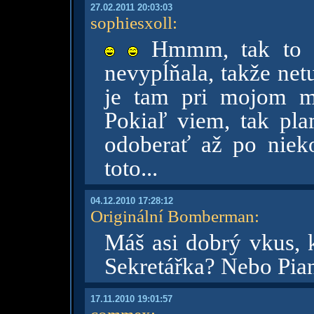
27.02.2011 20:03:03
sophiesxoll
:
Hmmm, tak to ne
nevypĺňala, takže net
je tam pri mojom me
Pokiaľ viem, tak pl
odoberať až po niek
toto...
04.12.2010 17:28:12
Originální Bomberman
:
Máš asi dobrý vkus, k
Sekretářka? Nebo Pia
17.11.2010 19:01:57