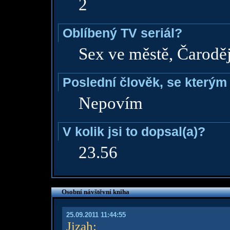
2
Oblíbený TV seriál?
Sex ve městě, Čarodějk
Poslední člověk, se kterým 
Nepovím
V kolik jsi to dopsal(a)?
23.56
Osobní návštěvní kniha
25.09.2011 11:44:55
Jizah
: