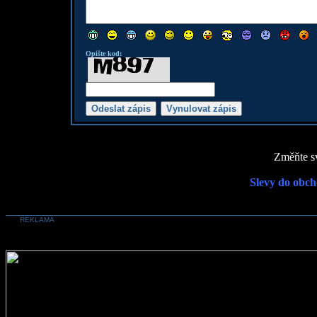
Opište kod:
Změňte sv
Slevy do obch
REKLAMA