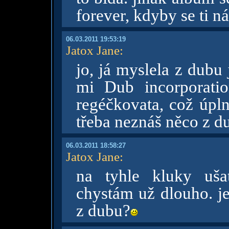
forever, kdyby se ti n
06.03.2011 19:53:19
Jatox Jane
:
jo, já myslela z dubu
mi Dub incorporati
regéčkovata, což úpln
třeba neznáš něco z d
06.03.2011 18:58:27
Jatox Jane
:
na tyhle kluky uša
chystám už dlouho. j
z dubu?