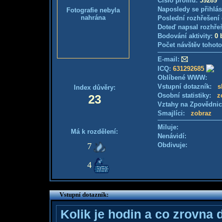
Číslo profilu:
59289
Naposledy se přihlás
Fotografie nebyla
nahrána
Poslední rozhřešení 
Doteď napsal rozhře
Bodování aktivity:
0 
Počet návštěv tohoto
E-mail:
ICQ:
631292685
Oblíbené WWW:
Vstupní dotazník:
s
Index důvěry:
Osobní statistiky:
z
23
Vztahy na Zpovědni
Smajlíci:
zobraz
Miluje:
Má k rozdělení:
Nenávidí:
7
Obdivuje:
4
Vstupní dotazník:
Kolik je hodin a co zrovna 