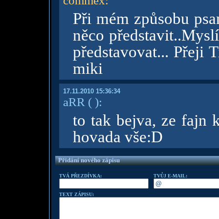
commex
:
Při mém způsobu psaní
něco představit..Mysl
představovat... Přeji
miki
17.11.2010 15:36:34
aRR
( )
:
to tak bejva, ze fajn 
hovada vše:D
Přidání nového zápisu
TVÁ PŘEZDÍVKA:
TVŮJ E-MAIL:
TEXT ZÁPISU: