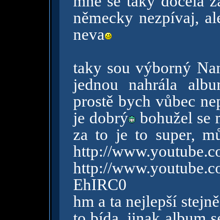
mně se taky docela z
německy nezpívaj, ale
neva
taky sou výborný Nana
jednou nahrála alb
prostě bych vůbec nep
je dobrý
bohužel se m
za to je to super, m
http://www.youtube
http://www.youtube
EhIRC0
hm a ta nejlepší stejn
to bída. jinak album 