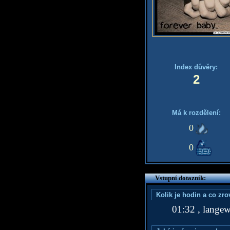
Index důvěry:
2
Má k rozdělení:
0
0
Vstupní dotazník:
Kolik je hodin a co zr
01:32 , langew