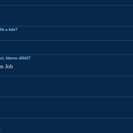
lik a kde?
ci, kterou děláš?
en Job
d