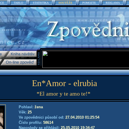
ACE
TABLO
STATISTIKA
SOUTĚŽE
POMOZTE
REKLAMA
En*Amor - elrubia
*El amor y te amo te!*
Pohlaví:
žena
Věk:
25
Ve zpovědnici působí od:
27.04.2010 01:25:54
Číslo profilu:
58614
Naposledy se přihlásil:
25.05.2010 19:34:47