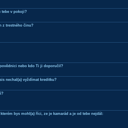
 tebe v pokoji?
n z trestného činu?
Zpovědnici nebo kdo Ti ji doporučil?
is nechal(a) vyždímat kreditku?
š?
terém bys mohl(a) říci, ze je kamarád a je od tebe nejdál: