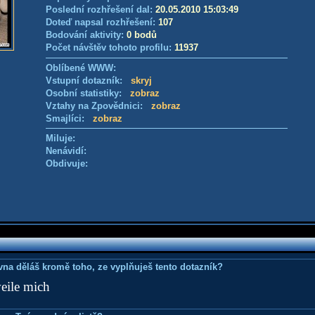
Poslední rozhřešení dal:
20.05.2010 15:03:49
Doteď napsal rozhřešení:
107
Bodování aktivity:
0 bodů
Počet návštěv tohoto profilu:
11937
Oblíbené WWW:
Vstupní dotazník:
skryj
Osobní statistiky:
zobraz
Vztahy na Zpovědnici:
zobraz
Smajlíci:
zobraz
Miluje:
Nenávidí:
Obdivuje:
ovna děláš kromě toho, ze vyplňuješ tento dotazník?
eile mich