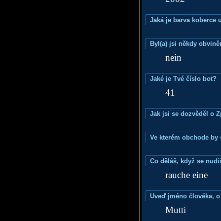
Jaká je barva koberce u
Byl(a) jsi někdy obvině
nein
Jaké je Tvé číslo bot?
41
Jak jsi se dozvěděl o 
Ve kterém obchode by s
Co děláš, když se nudí
rauche eine
Uveď jméno člověka, o k
Mutti