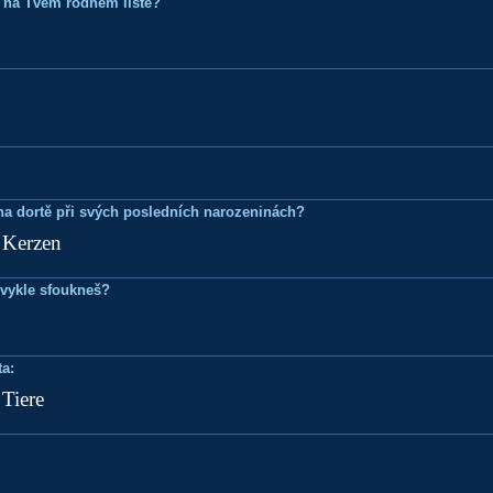
 na Tvém rodném listě?
k na dortě při svých posledních narozeninách?
e Kerzen
bvykle sfoukneš?
a:
 Tiere