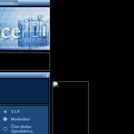
KONTAKT
V.I.P.
Moderátor
Člen klubu
Zpovědnice