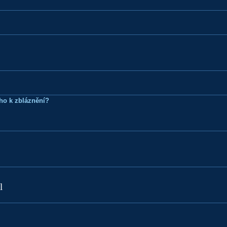
ho k zbláznění?
l