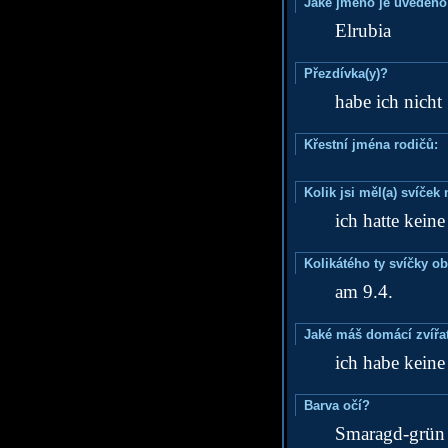
Jaké jméno je uvedeno
Elrubia
Přezdívka(y)?
habe ich nicht
Křestní jména rodičů:
Kolik jsi měl(a) svíče
ich hatte kein
Kolikátého ty svíčky o
am 9.4.
Jaké máš domácí zvířat
ich habe keine
Barva očí?
Smaragd-grün