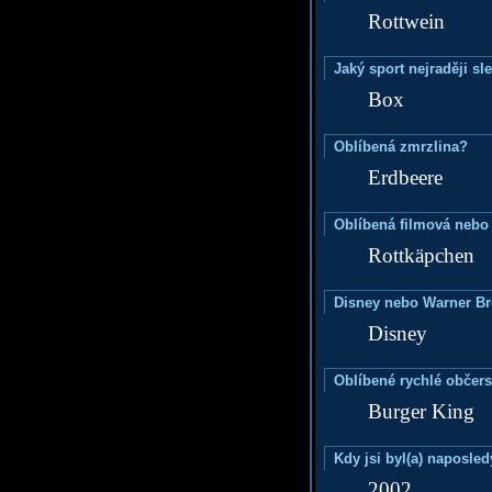
Rottwein
Jaký sport nejraději sl
Box
Oblíbená zmrzlina?
Erdbeere
Oblíbená filmová nebo
Rottkäpchen
Disney nebo Warner B
Disney
Oblíbené rychlé občers
Burger King
Kdy jsi byl(a) naposle
2002