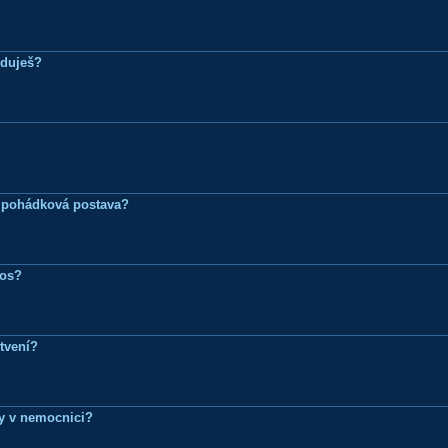
eduješ?
 pohádková postava?
ros?
tvení?
dy v nemocnici?