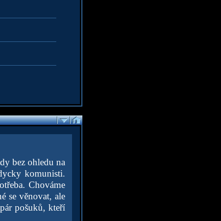
edy bez ohledu na
ždycky komunisti.
potřeba. Chováme
né se věnovat, ale
pár pošuků, kteří