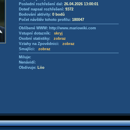
Poslední rozhřešení dal:
26.04.2026 13:00:01
Doteď napsal rozhřešení:
9372
Bodování aktivity:
0 bodů
Počet návštěv tohoto profilu:
180047
Oblíbené WWW: http://www.mariowiki.com
Vstupní dotazník:
skryj
Osobní statistiky:
zobraz
Vztahy na Zpovědnici:
zobraz
Smajlíci:
zobraz
Miluje:
Nenávidí:
Obdivuje:
Liio