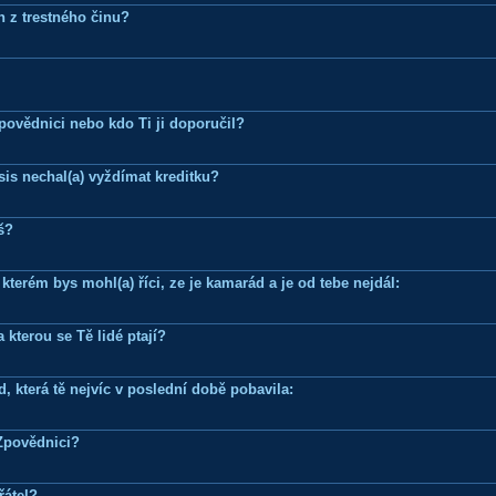
n z trestného činu?
Zpovědnici nebo kdo Ti ji doporučil?
is nechal(a) vyždímat kreditku?
š?
terém bys mohl(a) říci, ze je kamarád a je od tebe nejdál:
 kterou se Tě lidé ptají?
, která tě nejvíc v poslední době pobavila:
Zpovědnici?
řátel?