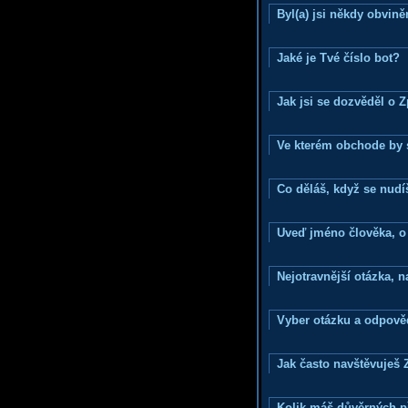
Byl(a) jsi někdy obvině
Jaké je Tvé číslo bot?
Jak jsi se dozvěděl o 
Ve kterém obchode by s
Co děláš, když se nudí
Uveď jméno člověka, o k
Nejotravnější otázka, na
Vyber otázku a odpověd
Jak často navštěvuješ 
Kolik máš důvěrných p