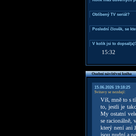
Oblíbený TV seriál?
Poslední člověk, se kt
V kolik jsi to dopsal(a)
15:32
Osobní návštěvní kniha
15.06.2026 19:18:25
Svitavy se nezdají
:
Víš, mně to s t
to, jestli je t
My ostatní vel
se racionálně, 
který není ani
jsou nudní a n