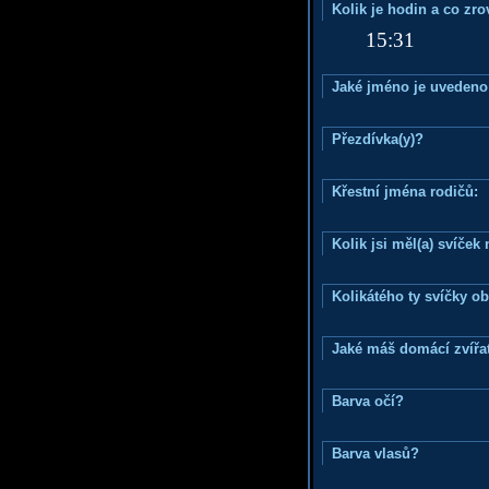
Kolik je hodin a co zr
15:31
Jaké jméno je uvedeno
Přezdívka(y)?
Křestní jména rodičů:
Kolik jsi měl(a) svíče
Kolikátého ty svíčky o
Jaké máš domácí zvířat
Barva očí?
Barva vlasů?