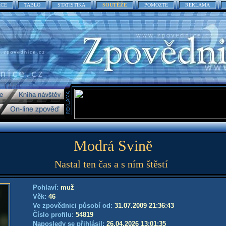
ACE
TABLO
STATISTIKA
SOUTĚŽE
POMOZTE
REKLAMA
Modrá Svině
Nastal ten čas a s ním štěstí
Pohlaví:
muž
Věk:
46
Ve zpovědnici působí od:
31.07.2009 21:36:43
Číslo profilu:
54819
Naposledy se přihlásil:
26.04.2026 13:01:35