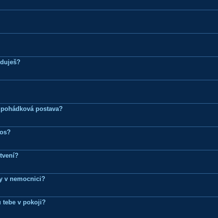
eduješ?
 pohádková postava?
ros?
tvení?
dy v nemocnici?
 tebe v pokoji?