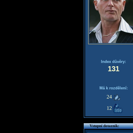
Index důvěry:
131
Má k rozdělení:
24
12
Vstupní dotazník: