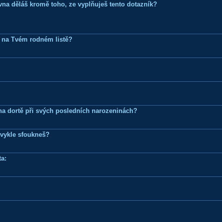
ovna děláš kromě toho, ze vyplňuješ tento dotazník?
 na Tvém rodném listě?
k na dortě při svých posledních narozeninách?
bvykle sfoukneš?
a: