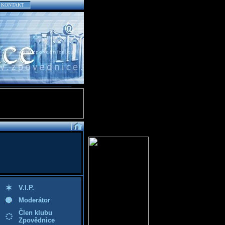
KONTAKT
V.I.P.
Moderátor
Člen klubu
Zpovědnice