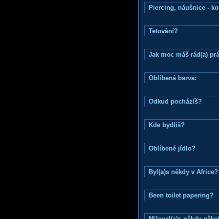
Piercing, náušnice - ko
Tetování?
Jak moc máš rád(a) prá
Oblíbená barva:
Odkud pocházíš?
Kde bydlíš?
Oblíbené jídlo?
Byl(a)s někdy v Africe?
Been toilet papering?
Miloval(a)s někdy něko