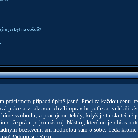
erým jsi byl na obědě?
?
ím prácismem připadá úplně jasné. Práci za každou cenu, t
aková práce a v takovou chvíli opravdu potřeba, velebili v
ebíme svobodu, a pracujeme tehdy, když je to skutečně 
víme, že práce je jen nástroj. Nástroj, kterému je občas nut
 žádným božstvem, ani hodnotou sám o sobě. Teda kromě 
emají žádnou sebeúctu...