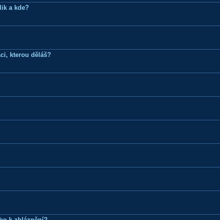
lik a kde?
ci, kterou děláš?
ho k zbláznění?