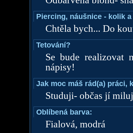
Odbarvená blond- sna
Piercing, náušnice - kolik 
Chtěla bych... Do kout
Tetování?
Se bude realizovat n
nápisy!
Jak moc máš rád(a) práci, 
Studuji- občas jí miluj
Oblíbená barva:
Fialová, modrá