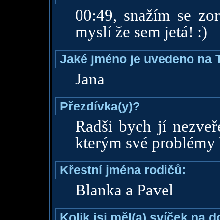
00:49, snažím se zor
myslí že sem jetá! :)
Jaké jméno je uvedeno na 
Jana
Přezdívka(y)?
Radši bych jí nezveře
kterým své problémy ř
Křestní jména rodičů:
Blanka a Pavel
Kolik jsi měl(a) svíček na 