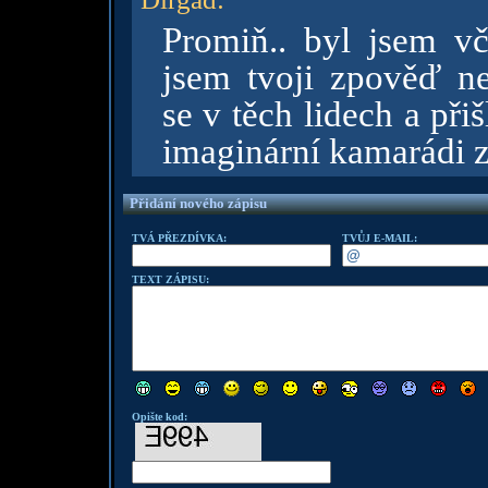
Promiň.. byl jsem v
jsem tvoji zpověď ne
se v těch lidech a při
imaginární kamarádi z
Přidání nového zápisu
TVÁ PŘEZDÍVKA:
TVŮJ E-MAIL:
TEXT ZÁPISU:
Opište kod: