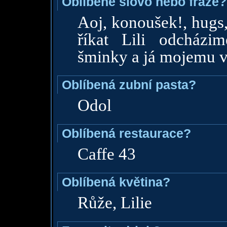
Oblíbené slovo nebo fráze?
Aoj, konoušek!, hugs,
říkat Lili odcház
šminky a já mojemu v
Oblíbená zubní pasta?
Odol
Oblíbená restaurace?
Caffe 43
Oblíbená květina?
Růže, Lilie