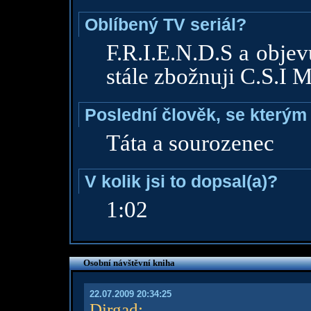
Oblíbený TV seriál?
F.R.I.E.N.D.S a objev
stále zbožnuji C.S.I 
Poslední člověk, se kterým 
Táta a sourozenec
V kolik jsi to dopsal(a)?
1:02
Osobní návštěvní kniha
22.07.2009 20:34:25
Dirgad
: