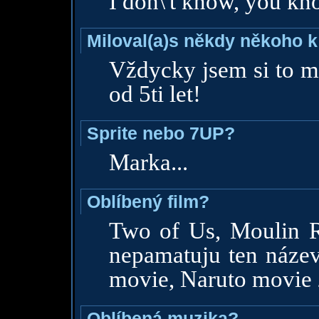
I don\'t know, you kn
Miloval(a)s někdy někoho k
Vždycky jsem si to my
od 5ti let!
Sprite nebo 7UP?
Marka...
Oblíbený film?
Two of Us, Moulin Ro
nepamatuju ten název
movie, Naruto movie 
Oblíbená muzika?