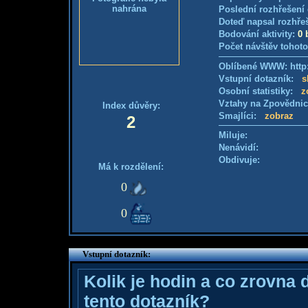
nahrána
Poslední rozhřešení 
Doteď napsal rozhře
Bodování aktivity:
0 
Počet návštěv tohoto
Oblíbené WWW: http:
Vstupní dotazník:
s
Osobní statistiky:
z
Vztahy na Zpovědni
Index důvěry:
Smajlíci:
zobraz
2
Miluje:
Nenávidí:
Obdivuje:
Má k rozdělení:
0
0
Vstupní dotazník:
Kolik je hodin a co zrovna 
tento dotazník?