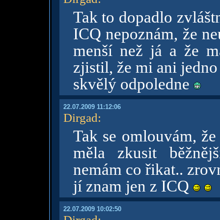
Tak to dopadlo zvláštně
ICQ nepoznám, že neum
menší než já a že m
zjistil, že mi ani jedn
skvělý odpoledne
22.07.2009 11:12:06
Dirgad
:
Tak se omlouvám, že j
měla zkusit běžněj
nemám co řikat.. zrov
jí znam jen z ICQ
22.07.2009 10:02:50
Dirgad
: