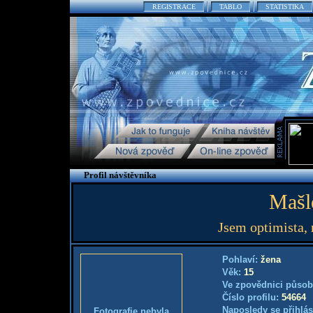
REGISTRACE
TABLO
STATISTIKA
Profil návštěvníka
Mašl
Jsem optimista, 
Pohlaví:
žena
Věk:
15
Ve zpovědnici působ
Číslo profilu:
54664
Naposledy se přihlás
Fotografie nebyla