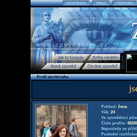
REGISTRACE
TABLO
STATISTIKA
Profil návštěvníka
js
Pohlaví:
žena
Věk:
24
Ve zpovědnici půs
Číslo profilu:
4820
Naposledy se přihl
Poslední rozhřešen