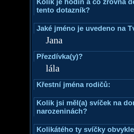
Kolik je hodin a co zrovna d
tento dotazník?
Jaké jméno je uvedeno na T
Jana
Přezdívka(y)?
lála
Křestní jména rodičů:
Kolik jsi měl(a) svíček na d
narozeninách?
Kolikátého ty svíčky obvykl