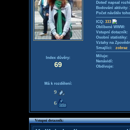
Doteď napsal rozh
Bodování aktivity:
Počet návštěv toho
ICQ:
333
Oblíbené WWW:
Vstupní dotazník
Osobní statistiky
Vztahy na Zpověd
Smajlíci:
zobraz
Miluje:
Index důvěry:
Nenávidí:
69
Obdivuje:
Má k rozdělení:
9
6
Vstupní dotazník: