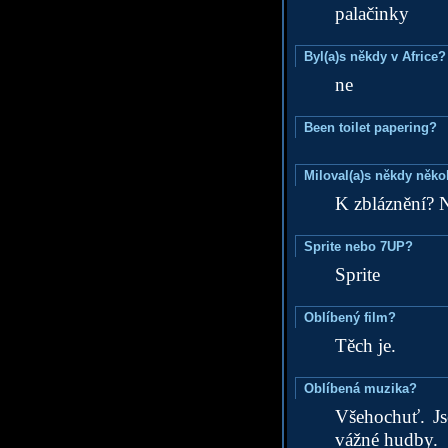
palačinky
Byl(a)s někdy v Africe?
ne
Been toilet papering?
Miloval(a)s někdy něko
K zbláznění? 
Sprite nebo 7UP?
Sprite
Oblíbený film?
Těch je.
Oblíbená muzika?
Všehochuť. Js
vážné hudby.