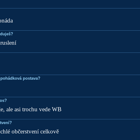
onáda
eduješ?
ruslení
 pohádková postava?
ros?
e, ale asi trochu vede WB
tvení?
chlé občerstvení celkově