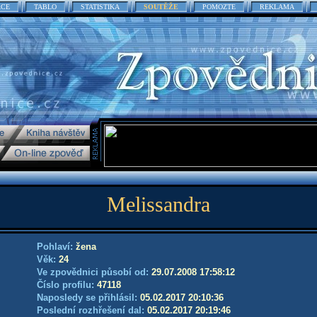
ACE
TABLO
STATISTIKA
SOUTĚŽE
POMOZTE
REKLAMA
Melissandra
Pohlaví:
žena
Věk:
24
Ve zpovědnici působí od:
29.07.2008 17:58:12
Číslo profilu:
47118
Naposledy se přihlásil:
05.02.2017 20:10:36
Poslední rozhřešení dal:
05.02.2017 20:19:46