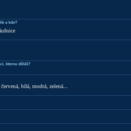
lik a kde?
áušnice
ci, kterou děláš?
, červená, bílá, modrá, zelená...