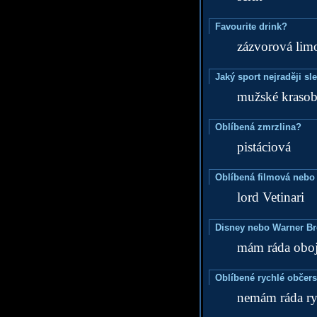
Favourite drink?
zázvorová lim
Jaký sport nejraději sl
mužské krasob
Oblíbená zmrzlina?
pistáciová
Oblíbená filmová nebo
lord Vetinari
Disney nebo Warner B
mám ráda oboj
Oblíbené rychlé občers
nemám ráda ry