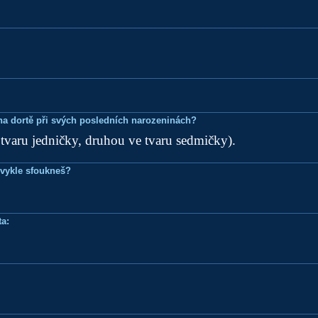
.
k na dortě při svých posledních narozeninách?
tvaru jedničky, druhou ve tvaru sedmičky).
bvykle sfoukneš?
a: