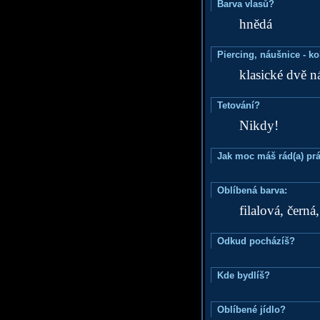
Barva vlasů?
hnědá
Piercing, náušnice - ko
klasické dvě n
Tetování?
Nikdy!
Jak moc máš rád(a) prá
Oblíbená barva:
filalová, černá
Odkud pocházíš?
Kde bydlíš?
Oblíbené jídlo?