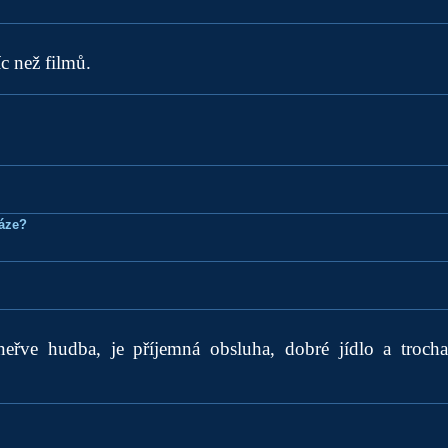
íc než filmů.
ráze?
eřve hudba, je příjemná obsluha, dobré jídlo a troch