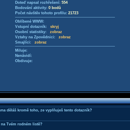
Doteď napsal rozhřešení:
554
Bodování aktivity:
0 bodů
Počet návštěv tohoto profilu:
21723
Oblíbené WWW:
Vstupní dotazník:
skryj
Osobní statistiky:
zobraz
Vztahy na Zpovědnici:
zobraz
Smajlíci:
zobraz
Miluje:
Nenávidí:
Obdivuje:
ovna děláš kromě toho, ze vyplňuješ tento dotazník?
 na Tvém rodném listě?