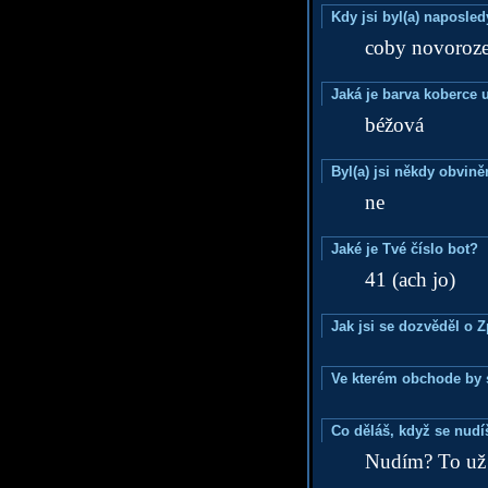
Kdy jsi byl(a) naposle
coby novoroz
Jaká je barva koberce u
béžová
Byl(a) jsi někdy obvině
ne
Jaké je Tvé číslo bot?
41 (ach jo)
Jak jsi se dozvěděl o 
Ve kterém obchode by s
Co děláš, když se nudí
Nudím? To už j