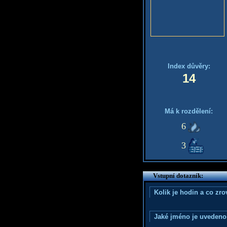
Index důvěry:
14
Má k rozdělení:
6
3
Vstupní dotazník:
Kolik je hodin a co zr
Jaké jméno je uvedeno