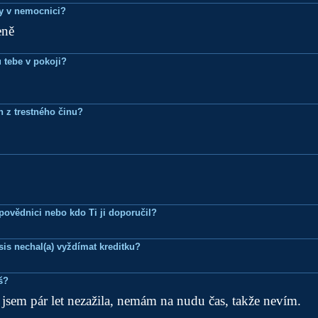
dy v nemocnici?
eně
 tebe v pokoji?
n z trestného činu?
Zpovědnici nebo kdo Ti ji doporučil?
is nechal(a) vyždímat kreditku?
š?
sem pár let nezažila, nemám na nudu čas, takže nevím.