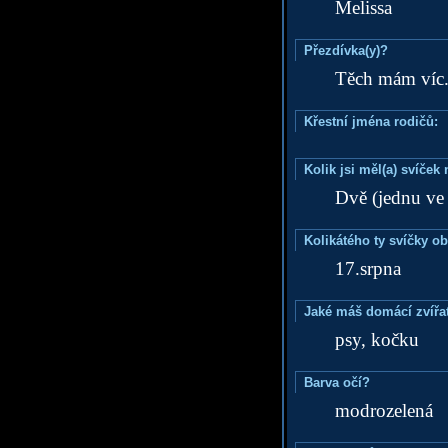
Melissa
Přezdívka(y)?
Těch mám víc
Křestní jména rodičů:
Kolik jsi měl(a) svíče
Dvě (jednu ve 
Kolikátého ty svíčky o
17.srpna
Jaké máš domácí zvířat
psy, kočku
Barva očí?
modrozelená