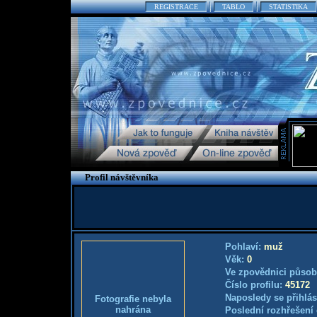
REGISTRACE
TABLO
STATISTIKA
Profil návštěvníka
Pohlaví:
muž
Věk:
0
Ve zpovědnici působ
Číslo profilu:
45172
Naposledy se přihlás
Fotografie nebyla
nahrána
Poslední rozhřešení 