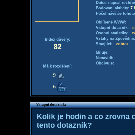
Doteď napsal rozhře
Bodování aktivity:
7 
Počet návštěv tohoto
Oblíbené WWW:
Vstupní dotazník:
s
Osobní statistiky:
z
Vztahy na Zpovědni
Index důvěry:
Smajlíci:
zobraz
82
Miluje:
Nenávidí:
Obdivuje:
Má k rozdělení:
9
6
Vstupní dotazník:
Kolik je hodin a co zrovna 
tento dotazník?