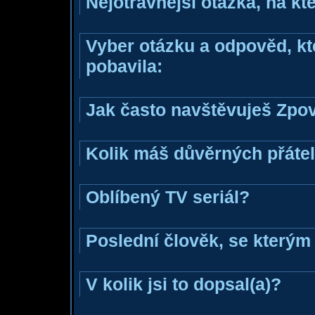
Nejotravnější otázka, na kte
Vyber otázku a odpověd, kte
pobavila:
Jak často navštěvuješ Zpo
Kolik máš důvěrných přáte
Oblíbený TV seriál?
Poslední člověk, se kterým 
V kolik jsi to dopsal(a)?