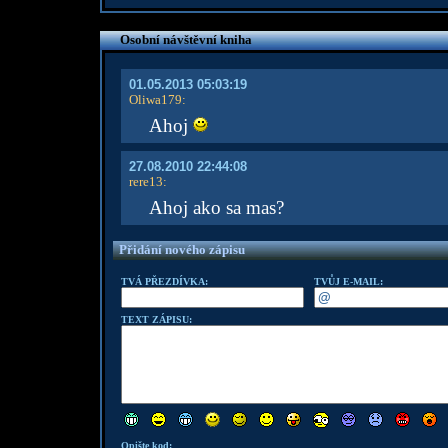
Osobní návštěvní kniha
01.05.2013 05:03:19
Oliwa179
:
Ahoj
27.08.2010 22:44:08
rere13
:
Ahoj ako sa mas?
Přidání nového zápisu
TVÁ PŘEZDÍVKA:
TVŮJ E-MAIL:
TEXT ZÁPISU:
Opište kod: