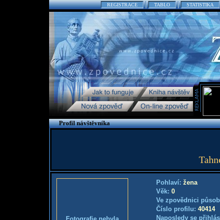
REGISTRACE
TABLO
STATISTIKA
Profil návštěvníka
Tahne
Pohlaví:
žena
Věk:
0
Ve zpovědnici působ
Číslo profilu:
40414
Naposledy se přihlás
Fotografie nebyla