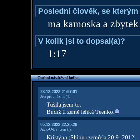
Poslední člověk, se kterým 
ma kamoska a zbytek
V kolik jsi to dopsal(a)?
1:17
Osobní návštěvní kniha
28.12.2022 21:57:01
Jen procházím
( )
:
Tušila jsem to.
Budiž ti země lehká Teenko.
05.12.2022 22:25:28
Jack-O-Lantern
( )
:
Kristýna (Shinu) zemřela 20.9. 2012.