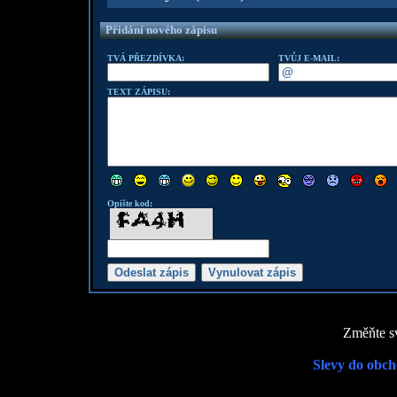
Přidání nového zápisu
TVÁ PŘEZDÍVKA:
TVŮJ E-MAIL:
TEXT ZÁPISU:
Opište kod:
Změňte sv
Slevy do obch