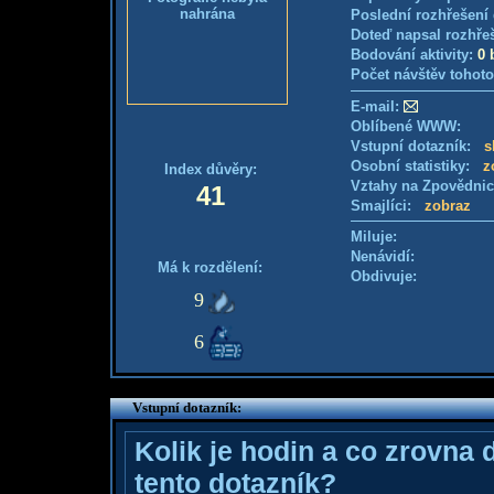
nahrána
Poslední rozhřešení 
Doteď napsal rozhře
Bodování aktivity:
0 
Počet návštěv tohoto
E-mail:
Oblíbené WWW:
Vstupní dotazník:
s
Osobní statistiky:
z
Index důvěry:
Vztahy na Zpovědni
41
Smajlíci:
zobraz
Miluje:
Nenávidí:
Má k rozdělení:
Obdivuje:
9
6
Vstupní dotazník:
Kolik je hodin a co zrovna 
tento dotazník?