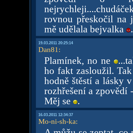
nejrychleji....chudáče
rovnou přeskočil na
mě udělala bejvalka
19.03.2011 20:25:14
Dan81
:
Plamínek, no ne
...
ho fakt zasloužil. Ta
hodně štěstí a lásky 
rozhřešení a zpovědí 
Měj se
.
16.03.2011 12:34:37
Mo-ni-sh-ka
:
A můžu se zeptat, co 