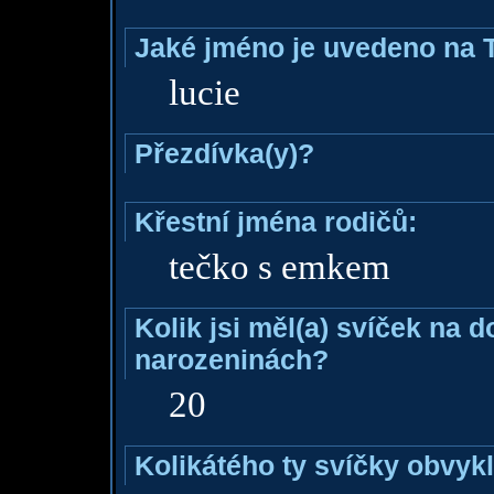
Jaké jméno je uvedeno na 
lucie
Přezdívka(y)?
Křestní jména rodičů:
tečko s emkem
Kolik jsi měl(a) svíček na 
narozeninách?
20
Kolikátého ty svíčky obvyk