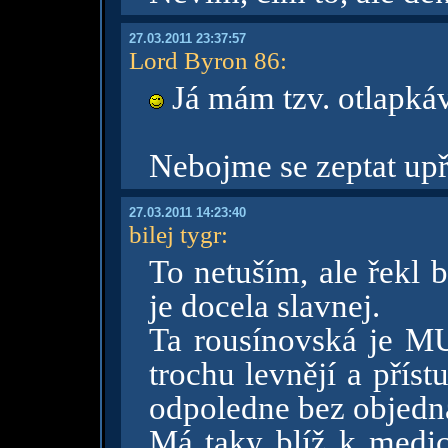
27.03.2011 23:37:57
Lord Byron 86
:
Já mám tzv. otlapkáv
Nebojme se zeptat upří
27.03.2011 14:23:40
bilej tygr
:
To netuším, ale řekl 
je docela slavnej.
Ta rousínovská je MUD
trochu levnějí a příst
odpoledne bez objedná
Má taky blíž k medic