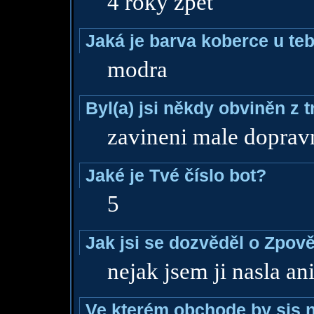
4 roky zpet
Jaká je barva koberce u teb
modra
Byl(a) jsi někdy obviněn z 
zavineni male doprav
Jaké je Tvé číslo bot?
5
Jak jsi se dozvěděl o Zpově
nejak jsem ji nasla an
Ve kterém obchode by sis n