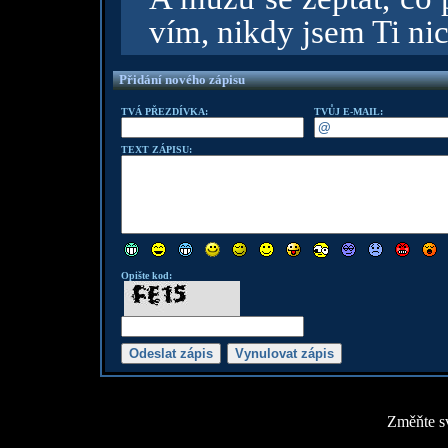
vím, nikdy jsem Ti nic
Přidání nového zápisu
TVÁ PŘEZDÍVKA:
TVŮJ E-MAIL:
TEXT ZÁPISU:
Opište kod:
Změňte sv