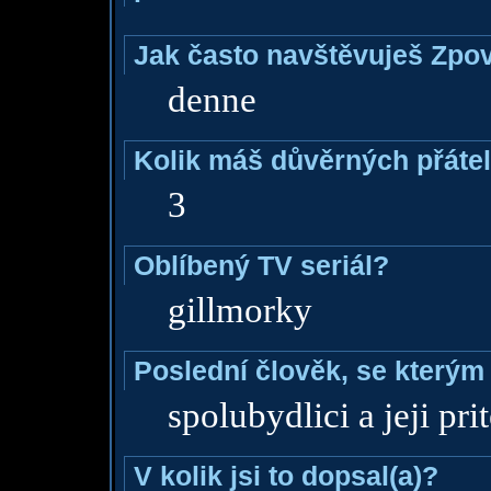
Jak často navštěvuješ Zpo
denne
Kolik máš důvěrných přáte
3
Oblíbený TV seriál?
gillmorky
Poslední člověk, se kterým 
spolubydlici a jeji pri
V kolik jsi to dopsal(a)?