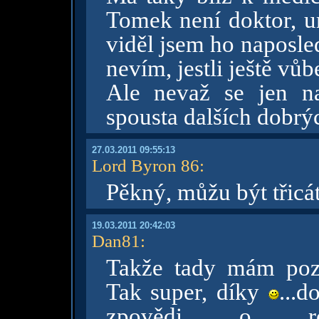
Tomek není doktor, u
viděl jsem ho naposled
nevím, jestli ještě vů
Ale nevaž se jen na
spousta dalších dobrý
27.03.2011 09:55:13
Lord Byron 86
:
Pěkný, můžu být třicá
19.03.2011 20:42:03
Dan81
:
Takže tady mám pozo
Tak super, díky
...d
zpovědi o ro