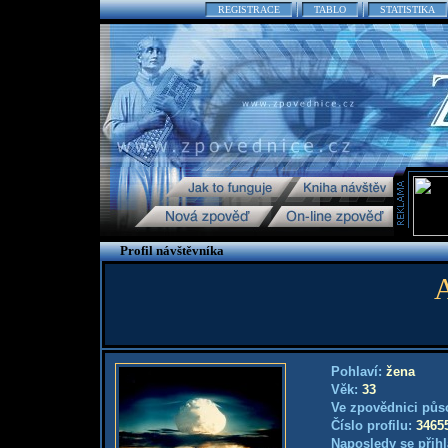
REGISTRACE
TABLO
STATISTIKA
Profil návštěvníka
Pohlaví:
žena
Věk:
33
Ve zpovědnici půs
Číslo profilu:
3465
Naposledy se přihl