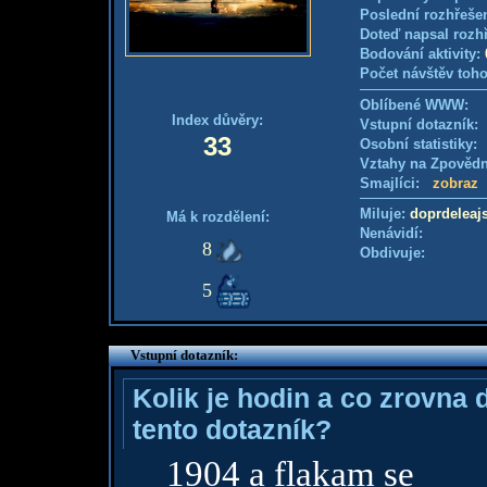
Poslední rozhřešen
Doteď napsal rozh
Bodování aktivity:
Počet návštěv toho
Oblíbené WWW:
Index důvěry:
Vstupní dotazník
33
Osobní statistiky
Vztahy na Zpověd
Smajlíci:
zobraz
Miluje:
doprdeleaj
Má k rozdělení:
Nenávidí:
8
Obdivuje:
5
Vstupní dotazník:
Kolik je hodin a co zrovna 
tento dotazník?
1904 a flakam se