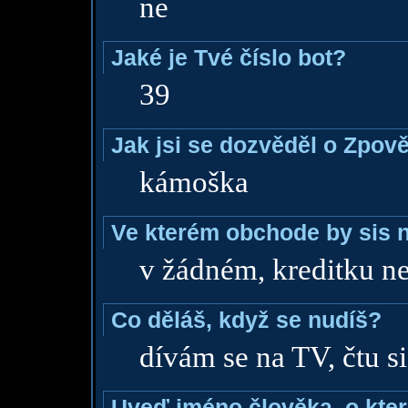
ne
Jaké je Tvé číslo bot?
39
Jak jsi se dozvěděl o Zpově
kámoška
Ve kterém obchode by sis n
v žádném, kreditku 
Co děláš, když se nudíš?
dívám se na TV, čtu si,
Uveď jméno člověka, o které