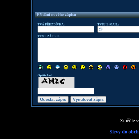
Přidání nového zápisu
TVÁ PŘEZDÍVKA:
TVŮJ E-MAIL:
TEXT ZÁPISU:
Opište kod:
Změňte sv
Slevy do obch