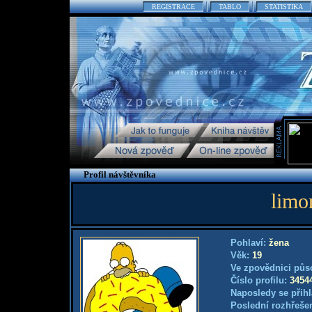
REGISTRACE
TABLO
STATISTIKA
Profil návštěvníka
limo
Pohlaví:
žena
Věk:
19
Ve zpovědnici půs
Číslo profilu:
3454
Naposledy se přihl
Poslední rozhřešen