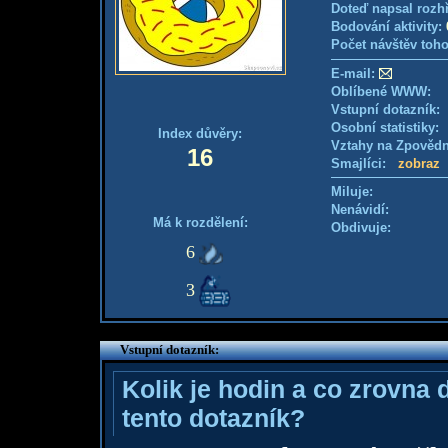
Doteď napsal rozh
Bodování aktivity:
Počet návštěv toho
E-mail:
Oblíbené WWW:
Vstupní dotazník
Osobní statistiky
Index důvěry:
Vztahy na Zpověd
16
Smajlíci:
zobraz
Miluje:
Nenávidí:
Má k rozdělení:
Obdivuje:
6
3
Vstupní dotazník:
Kolik je hodin a co zrovna 
tento dotazník?