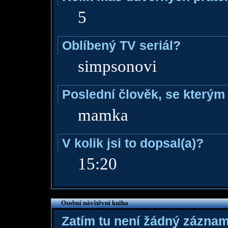
5
Oblíbený TV seriál?
simpsonovi
Poslední člověk, se kterým 
mamka
V kolik jsi to dopsal(a)?
15:20
Osobní návštěvní kniha
Zatím tu není žádný zázna