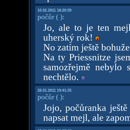
10.02.2011 18:20:59
počůr
( )
:
Jo, ale to je ten mej
uherský rok!
No zatím ještě bohuže
Na ty Priessnitze jse
samozřejmě nebylo 
nechtělo.
28.01.2011 19:41:35
počůr
( )
:
Jojo, počůranka ještě
napsat mejl, ale zapo