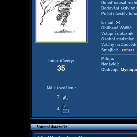
Doteď napsal rozh
Bodování aktivity:
Počet návštěv toho
E-mail:
Oblíbené WWW:
Vstupní dotazník
Osobní statistiky
Vztahy na Zpověd
Smajlíci:
zobraz
Miluje:
Index důvěry:
Nenávidí:
35
Obdivuje:
Mystiqu
Má k rozdělení:
7
4
Vstupní dotazník: