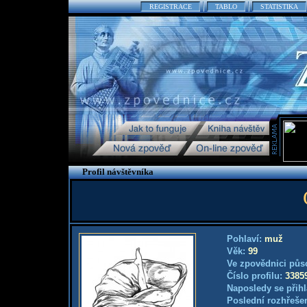
REGISTRACE
TABLO
STATISTIKA
Profil návštěvníka
Pohlaví:
muž
Věk:
99
Ve zpovědnici půs
Číslo profilu:
3385
Naposledy se přihl
Poslední rozhřešen