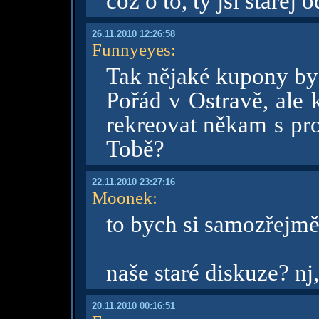
což o to, ty jsi starej
26.11.2010 12:26:58
Funnyeyes
:
Tak nějaké kupony by 
Pořád v Ostravě, ale 
rekreovat někam s pr
Tobě?
22.11.2010 23:27:16
Moonek
:
to bych si samozřejm
naše staré diskuze? nj,
20.11.2010 00:16:51