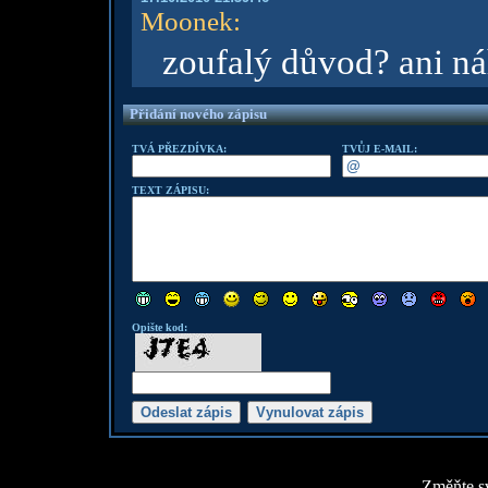
Moonek
:
zoufalý důvod? ani 
Přidání nového zápisu
TVÁ PŘEZDÍVKA:
TVŮJ E-MAIL:
TEXT ZÁPISU:
Opište kod:
Změňte sv