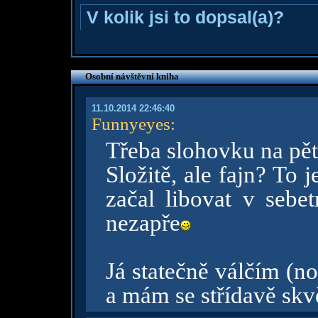
V kolik jsi to dopsal(a)?
Osobní návštěvní kniha
11.10.2014 22:46:40
Funnyeyes
:
Třeba slohovku na pět
Složitě, ale fajn? To j
začal libovat v sebet
nezapře
Já statečně válčím (n
a mám se střídavě skv