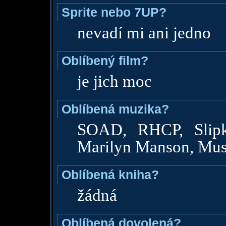
Sprite nebo 7UP?
nevadí mi ani jedno
Oblíbený film?
je jich moc
Oblíbená muzika?
SOAD, RHCP, Slipkn
Marilyn Manson, Muse 
Oblíbená kniha?
žádná
Oblíbená dovolená?