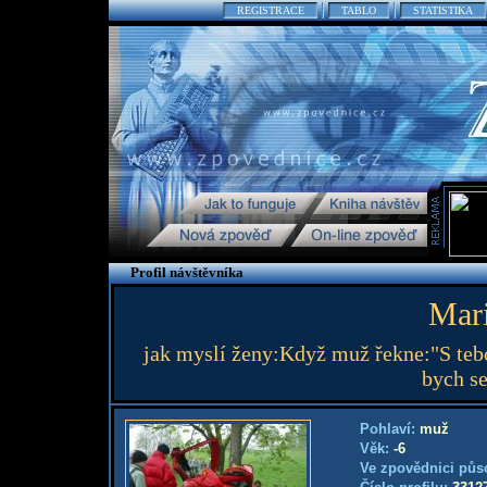
REGISTRACE
TABLO
STATISTIKA
Profil návštěvníka
Mar
jak myslí ženy:Když muž řekne:"S tebo
bych se
Pohlaví:
muž
Věk:
-6
Ve zpovědnici půs