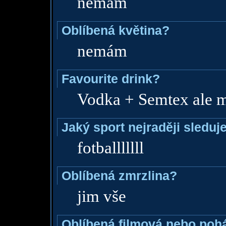
nemám
Oblíbená květina?
nemám
Favourite drink?
Vodka + Semtex ale m
Jaký sport nejraději sleduj
fotballlllll
Oblíbená zmrzlina?
jim vše
Oblíbená filmová nebo poh