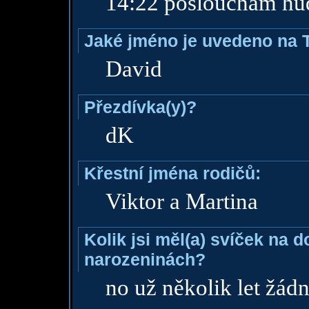
14:22 poslouchám hu
Jaké jméno je uvedeno na 
David
Přezdívka(y)?
dK
Křestní jména rodičů:
Viktor a Martina
Kolik jsi měl(a) svíček na 
narozeninách?
no už několik let žád