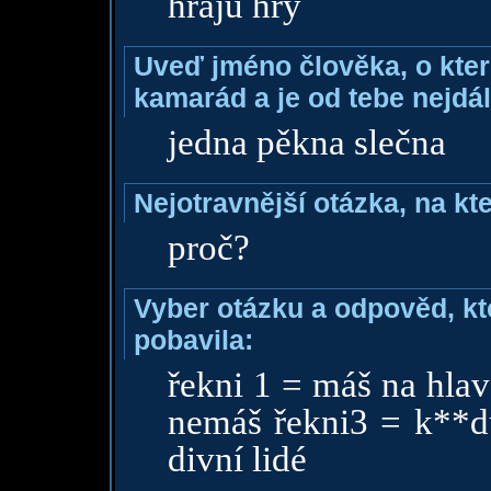
hraju hry
Uveď jméno člověka, o které
kamarád a je od tebe nejdál
jedna pěkna slečna
Nejotravnější otázka, na kte
proč?
Vyber otázku a odpověd, kte
pobavila:
řekni 1 = máš na hlav
nemáš řekni3 = k**du
divní lidé