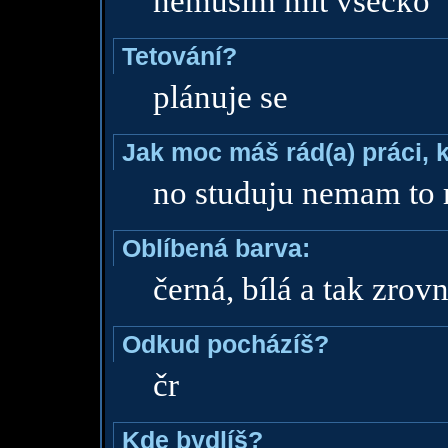
nemusim mít všecko
Tetování?
plánuje se
Jak moc máš rád(a) práci, 
no studuju nemam to 
Oblíbená barva:
černá, bílá a tak zrovn
Odkud pocházíš?
čr
Kde bydlíš?