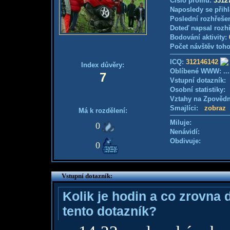
Číslo profilu:
3312
Naposledy se přihl
Poslední rozhřešen
Doteď napsal rozh
Bodování aktivity:
Počet návštěv toho
ICQ:
312146142
Index důvěry:
Oblíbené WWW: ....
7
Vstupní dotazník
Osobní statistiky
Vztahy na Zpověd
Smajlíci:
zobraz
Má k rozdělení:
Miluje:
0
Nenávidí:
Obdivuje:
0
Vstupní dotazník:
Kolik je hodin a co zrovna 
tento dotazník?