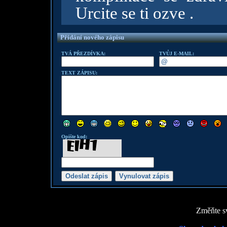
Urcite se ti ozve .
Přidání nového zápisu
TVÁ PŘEZDÍVKA:
TVŮJ E-MAIL:
TEXT ZÁPISU:
Opište kod:
Změňte sv