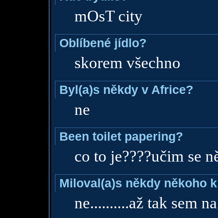
mOsT city
Oblíbené jídlo?
skorem všechno
Byl(a)s někdy v Africe?
ne
Been toilet papering?
co to je????učim se 
Miloval(a)s někdy někoho k
ne..........až tak sem n