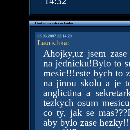
14:32
Osobní návštěvní kniha
03.06.2007 22:14:29
Laurichka
:
Ahojky,uz jsem zase
na jednicku!Bylo to s
mesic!!!este bych to 
na jinou skolu a je 
anglictina a sekretar
tezkych osum mesicu,
co ty, jak se mas???P
aby bylo zase hezky!!