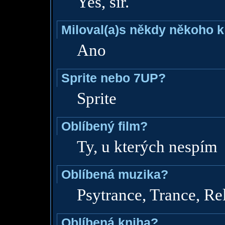
Yes, sir.
Miloval(a)s někdy někoho k
Ano
Sprite nebo 7UP?
Sprite
Oblíbený film?
Ty, u kterých nespím
Oblíbená muzika?
Psytrance, Trance, Rel
Oblíbená kniha?