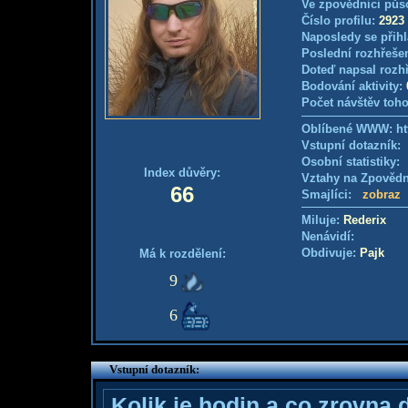
Ve zpovědnici půs
Číslo profilu:
2923
Naposledy se přihl
Poslední rozhřešen
Doteď napsal rozh
Bodování aktivity:
Počet návštěv toho
Oblíbené WWW: htt
Vstupní dotazník
Osobní statistiky
Index důvěry:
Vztahy na Zpověd
66
Smajlíci:
zobraz
Miluje:
Rederix
Nenávidí:
Obdivuje:
Pajk
Má k rozdělení:
9
6
Vstupní dotazník:
Kolik je hodin a co zrovna 