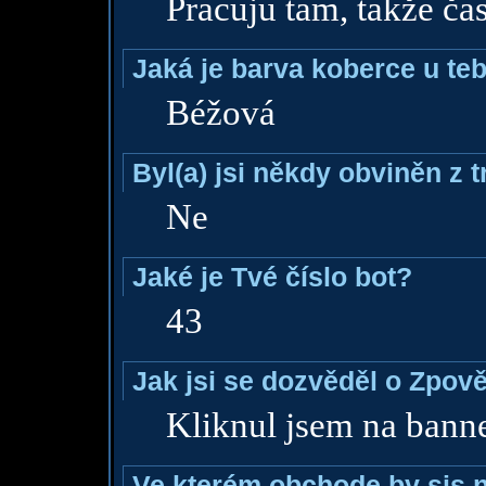
Pracuju tam, takže čas
Jaká je barva koberce u teb
Béžová
Byl(a) jsi někdy obviněn z 
Ne
Jaké je Tvé číslo bot?
43
Jak jsi se dozvěděl o Zpově
Kliknul jsem na bann
Ve kterém obchode by sis n