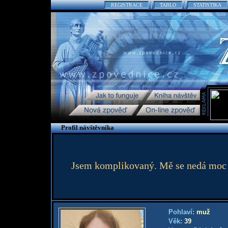
REGISTRACE
TABLO
STATISTIKA
Profil návštěvníka
Jsem komplikovaný. Mě se nedá moc po
Pohlaví:
muž
Věk:
39