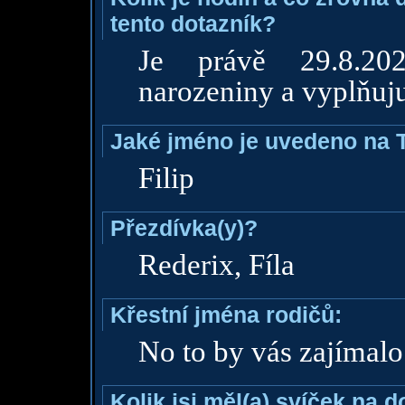
tento dotazník?
Je právě 29.8.20
narozeniny a vyplňuju
Jaké jméno je uvedeno na 
Filip
Přezdívka(y)?
Rederix, Fíla
Křestní jména rodičů:
No to by vás zajímalo
Kolik jsi měl(a) svíček na 