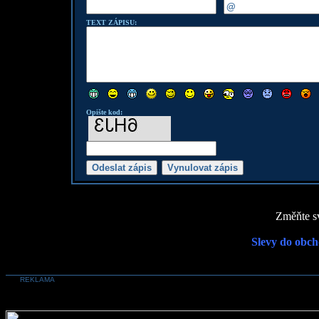
TEXT ZÁPISU:
Opište kod:
Změňte sv
Slevy do obch
REKLAMA