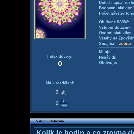
Doteď napsal rozh
Bodování aktivity:
Počet návštěv toho
Oblíbené WWW:
Vstupní dotazník
Osobní statistiky
Vztahy na Zpověd
Smajlíci:
zobraz
Miluje:
Index důvěry:
Nenávidí:
0
Obdivuje:
Má k rozdělení:
0
0
Vstupní dotazník:
Kolik je hodin a co zrovna d