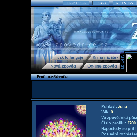
REGISTRACE
TABLO
STATISTIKA
Profil návštěvníka
Pohlaví:
žena
Věk:
0
Ve zpovědnici půs
Číslo profilu:
2700
Naposledy se přihl
Poslední rozhřešen