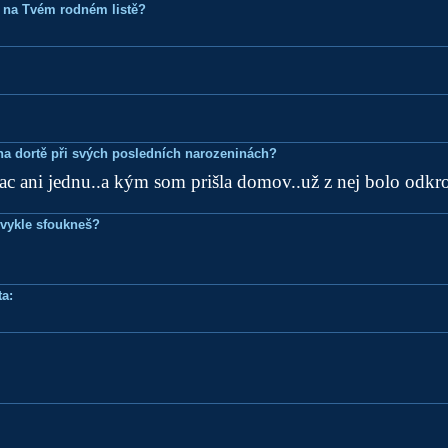
 na Tvém rodném listě?
k na dortě při svých posledních narozeninách?
c ani jednu..a kým som prišla domov..už z nej bolo odkroj
bvykle sfoukneš?
a: