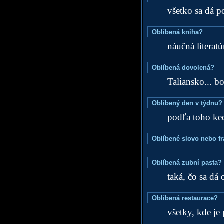
všetko sa dá po
Oblíbená kniha?
náučná literatúr
Oblíbená dovolená?
Taliansko... b
Oblíbený den v týdnu?
podľa toho ked
Oblíbené slovo nebo f
Oblíbená zubní pasta?
taká, čo sa dá
Oblíbená restaurace?
všetky, kde je