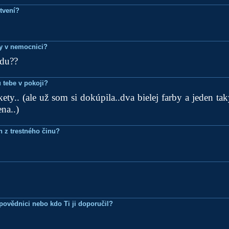
tvení?
dy v nemocnici?
du??
 tebe v pokoji?
kety.. (ale už som si dokúpila..dva bielej farby a jeden tak
na..)
n z trestného činu?
Zpovědnici nebo kdo Ti ji doporučil?