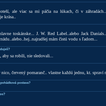
oteší, ale viac sa mi páčia na lúkach, či v záhradách..
e krása..
hlavne toskánske... J. W. Red Label..alebo Jack Danials..
ädu..alebo..hej..najradšej mám čistú vodu s ľadom...
eduješ?
 aby sa robili, nie sledovali...
r nico, červený pomaranč.. vlastne každú jednu, kt. spraví
 pohádková postava?
ros?