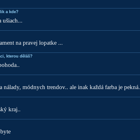
lik a kde?
 ušiach...
ent na pravej lopatke ...
ci, kterou děláš?
pohoda..
a nálady, módnych trendov.. ale inak každá farba je pekná.
ký kraj..
byte