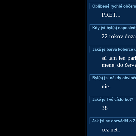
Oblíbené rychlé občers
PRET...
Kdy jsi byl(a) naposle
22 rokov doza
Jaká je barva koberce u
sú tam len par
menej do červe
Byl(a) jsi někdy obvině
nie..
Jaké je Tvé číslo bot?
38
Jak jsi se dozvěděl o 
cez net..