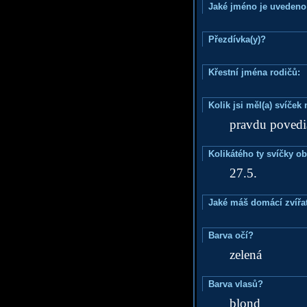
Jaké jméno je uvedeno
Přezdívka(y)?
Křestní jména rodičů:
Kolik jsi měl(a) svíče
pravdu povedia
Kolikátého ty svíčky o
27.5.
Jaké máš domácí zvířat
Barva očí?
zelená
Barva vlasů?
blond