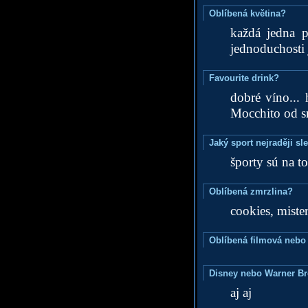
Oblíbená květina?
každá jedna p
jednoduchosti j
Favourite drink?
dobré víno... 
Mocchito od sm
Jaký sport nejraději sl
športy sú na to,
Oblíbená zmrzlina?
cookies, miste
Oblíbená filmová nebo
Disney nebo Warner B
aj aj