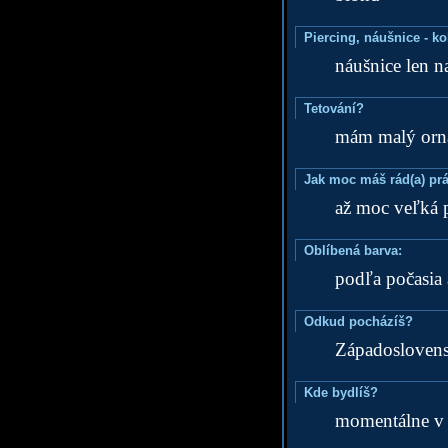
Piercing, náušnice - ko
náušnice len na
Tetování?
mám malý ornam
Jak moc máš rád(a) prá
až moc veľká 
Oblíbená barva:
podľa počasia 
Odkud pocházíš?
Západoslovens
Kde bydlíš?
momentálne v 