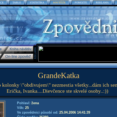
ACE
TABLO
STATISTIKA
SOUTĚŽE
POMOZTE
REKLAMA
GrandeKatka
 kolonky \"obdivujem\" nezmestia všetky...dám ich sem 
Erička, Ivanka....Dievčence ste skvelé osoby..:))
Pohlaví:
žena
Věk:
25
Ve zpovědnici působí od:
25.04.2006 14:41:39