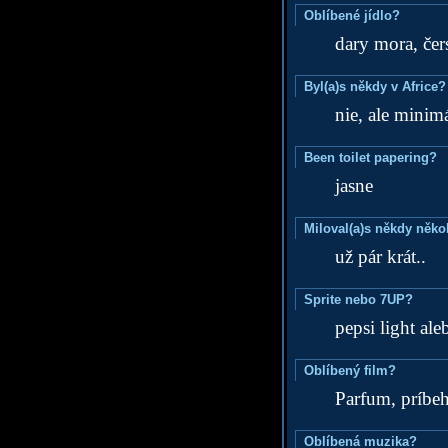
Oblíbené jídlo?
dary mora, čers
Byl(a)s někdy v Africe?
nie, ale minim
Been toilet papering?
jasne
Miloval(a)s někdy něko
už pár krát..
Sprite nebo 7UP?
pepsi light al
Oblíbený film?
Parfum, príbeh
Oblíbená muzika?