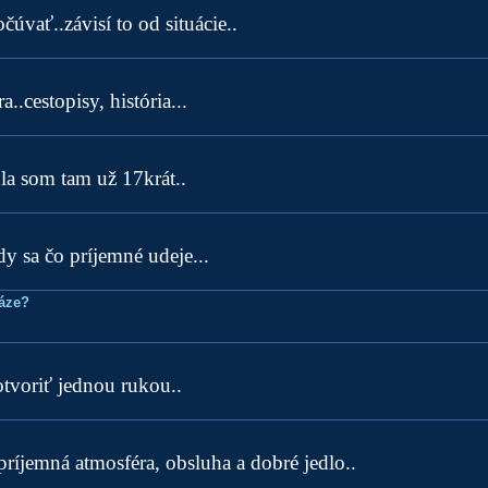
čúvať..závisí to od situácie..
a..cestopisy, história...
ola som tam už 17krát..
y sa čo príjemné udeje...
ráze?
 otvoriť jednou rukou..
 príjemná atmosféra, obsluha a dobré jedlo..