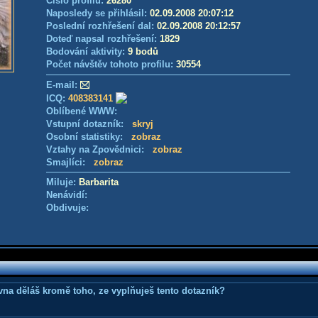
Číslo profilu:
26280
Naposledy se přihlásil:
02.09.2008 20:07:12
Poslední rozhřešení dal:
02.09.2008 20:12:57
Doteď napsal rozhřešení:
1829
Bodování aktivity:
9 bodů
Počet návštěv tohoto profilu:
30554
E-mail:
ICQ:
408383141
Oblíbené WWW:
Vstupní dotazník:
skryj
Osobní statistiky:
zobraz
Vztahy na Zpovědnici:
zobraz
Smajlíci:
zobraz
Miluje:
Barbarita
Nenávidí:
Obdivuje:
ovna děláš kromě toho, ze vyplňuješ tento dotazník?