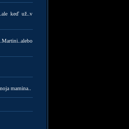
.ale keď už..v
.Martini..alebo
 moja mamina..