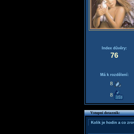
Index důvěry:
76
Má k rozdělení:
8
8
Vstupní dotazník:
Kolik je hodin a co zr