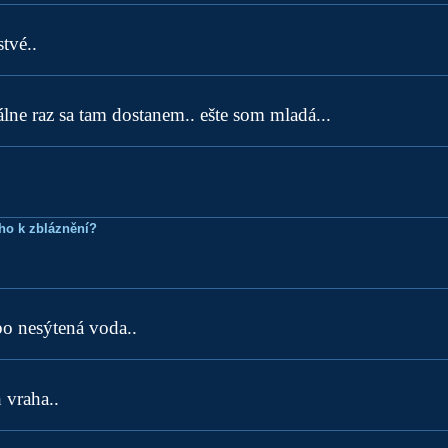
tvé..
álne raz sa tam dostanem.. ešte som mladá...
ho k zbláznění?
ebo nesýtená voda..
 vraha..