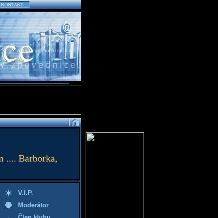
KONTAKT
.... Barborka,
V.I.P.
Moderátor
Člen klubu