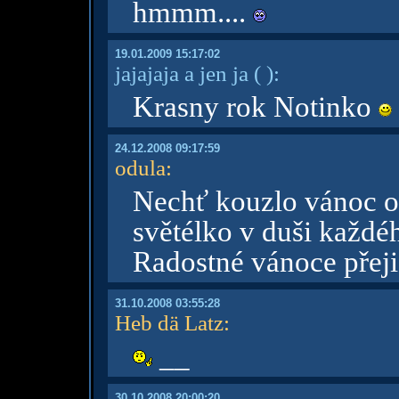
hmmm....
19.01.2009 15:17:02
jajajaja a jen ja
( )
:
Krasny rok Notinko
24.12.2008 09:17:59
odula
:
Nechť kouzlo vánoc op
světélko v duši každé
Radostné vánoce přeji
31.10.2008 03:55:28
Heb dä Latz
:
__
30.10.2008 20:00:20