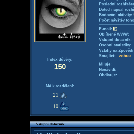
Poslední rozhřešen
Doteď napsal rozh
Bodování aktivity:
Počet návštěv toho
E-mail:
Oblíbené WWW:
Vstupní dotazník
Osobní statistiky
Vztahy na Zpověd
Smajlíci:
zobraz
Index důvěry:
Miluje:
150
Nenávidí:
Obdivuje:
Má k rozdělení:
21
10
Vstupní dotazník: