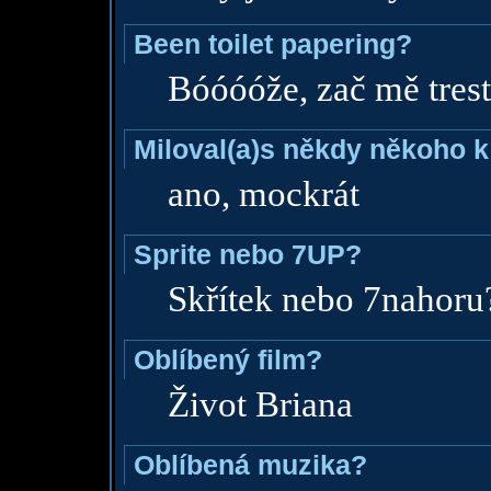
Been toilet papering?
Bóóóóže, zač mě trestáš 
Miloval(a)s někdy někoho k
ano, mockrát
Sprite nebo 7UP?
Skřítek nebo 7nahoru? 
Oblíbený film?
Život Briana
Oblíbená muzika?