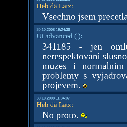
Heb dä Latz
:
Vsechno jsem precetla
30.10.2008 19:24:38
Ui advanced
( )
:
341185 - jen oml
nerespektovani slusno
muzes i normalnim
problemy s vyjadro
projevem.
30.10.2008 11:34:07
Heb dä Latz
:
No proto.