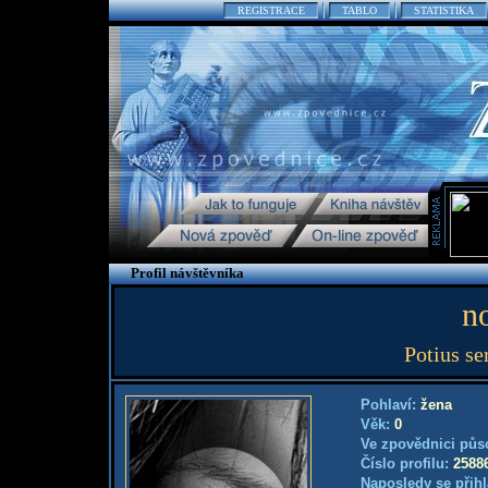
REGISTRACE
TABLO
STATISTIKA
Profil návštěvníka
no
Potius s
Pohlaví:
žena
Věk:
0
Ve zpovědnici půs
Číslo profilu:
2588
Naposledy se přihl