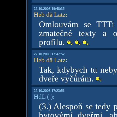
22.10.2008 19:48:35
Heb dä Latz
:
Omlouvám se TTTi z
zmatečné texty a o
profilu.
22.10.2008 17:47:52
Heb dä Latz
:
Tak, kdybych tu nebyd
dveře vyčůrám.
22.10.2008 17:23:51
HdL
( )
:
(3.) Alespoň se tedy
bytovými dveřmi, a