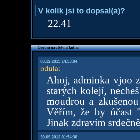
V kolik jsi to dopsal(a)?
22.41
Osobní návštěvní kniha
03.12.2015 14:53:04
odula
:
Ahoj, adminka vjoo z
starých kolejí, neche
moudrou a zkušenou 
Věřím, že by účast 
Jinak zdravím srdečně,
30.09.2012 01:54:38