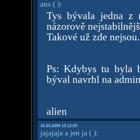
ans
( )
:
Tys bývala jedna z 
názorově nejstabilnějš
Takové už zde nejsou
Ps: Kdybys tu byla b
býval navrhl na admi
alien
16.04.2009 15:12:05
jajajaja a jen ja
( )
: