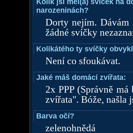
Kolik jsi měl(a) svíček na 
narozeninách?
Dorty nejím. Dávám 
žádné svíčky nezazna
Kolikátého ty svíčky obvyk
Není co sfoukávat.
Jaké máš domácí zvířata:
2x PPP (Správně má bý
zvířata". Bóže, našla 
Barva očí?
zelenohnědá