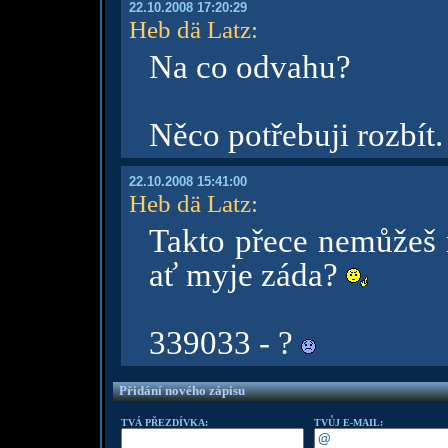
22.10.2008 17:20:29
Heb dä Latz
:
Na co odvahu?
Něco potřebuji rozbít
22.10.2008 15:41:00
Heb dä Latz
:
Takto přece nemůžeš 
ať myje záda?
339033 - ?
Přidání nového zápisu
TVÁ PŘEZDÍVKA:
TVŮJ E-MAIL: