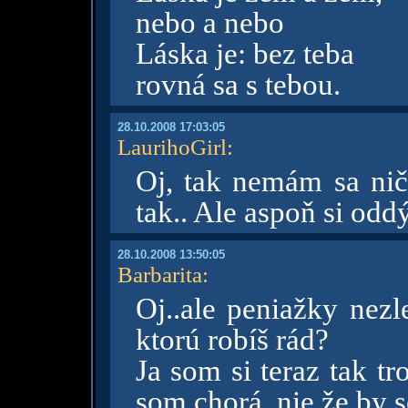
nebo a nebo
Láska je: bez teba
rovná sa s tebou.
28.10.2008 17:03:05
LaurihoGirl
:
Oj, tak nemám sa nič
tak.. Ale aspoň si od
28.10.2008 13:50:05
Barbarita
:
Oj..ale peniažky nezle
ktorú robíš rád?
Ja som si teraz tak tr
som chorá..nie že by s