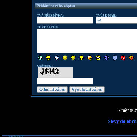
Přidání nového zápisu
TVÁ PŘEZDÍVKA:
TVŮJ E-MAIL:
TEXT ZÁPISU:
Opište kod:
Změňte sv
Slevy do obch