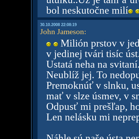
bol neskutočne milí
30.10.2008 22:08:19
John Jameson
:
Milión prstov v jed
v jedinej tvári tisíc úst
Ustatá neha na svitaní.
Neublíž jej. To nedopu
Premoknúť v slnku, us
mať v slze úsmev, v s
Odpusť mi prešľap, ho
Len nelásku mi nepre
Náhle sú naše ústa ne