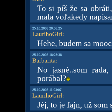
To si píš že sa obrát
mala voľakedy napísan
25.10.2008 20:58:25
LaurihoGirl
:
Hehe, budem sa mooc 
25.10.2008 18:23:38
Barbarita
:
No jasné..som rada,
porábal?
25.10.2008 11:03:07
LaurihoGirl
:
Jéj, to je fajn, už som