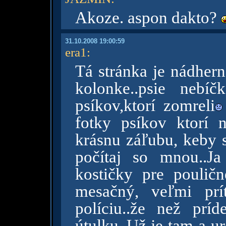
Akoze. aspon dakto?
31.10.2008 19:00:59
era1
:
Tá stránka je nádhern
kolonke..psie nebí
psíkov,ktorí zomreli
fotky psíkov ktorí 
krásnu záľubu, keby
počítaj so mnou..J
kostičky pre pouličn
mesačný, veľmi prí
políciu..že než pr
útulku..Už je tam a ur