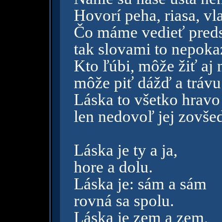
Hovorí peha, riasa, vla
Čo máme vedieť preds
tak slovami to nepoka
Kto ľúbi, môže žiť aj 
môže piť dážď a trávu 
Láska to všetko hravo
len nedovoľ jej zovše
Láska je ty a ja,
hore a dolu.
Láska je: sám a sám
rovná sa spolu.
Láska je zem a zem,