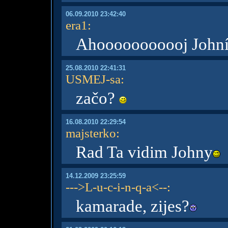
06.09.2010 23:42:40
era1
:
Ahooooooooooj Johní
25.08.2010 22:41:31
USMEJ-sa
:
začo?
16.08.2010 22:29:54
majsterko
:
Rad Ta vidim Johny
14.12.2009 23:25:59
--->L-u-c-i-n-q-a<--
:
kamarade, zijes?