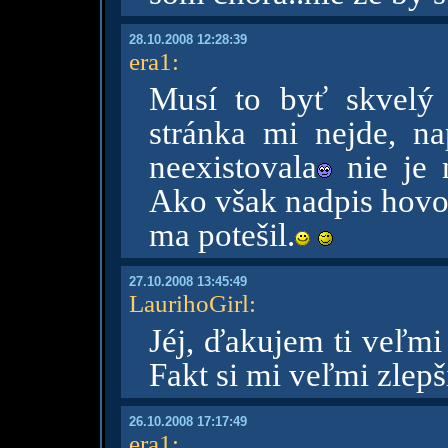
28.10.2008 12:28:39
era1
:
Musí to byť skvelý 
stránka mi nejde, 
neexistovala
nie je 
Ako však nadpis hovorí
ma potešil.
27.10.2008 13:45:49
LaurihoGirl
:
Jéj, ďakujem ti veľm
Fakt si mi veľmi zlepš
26.10.2008 17:17:49
era1
: