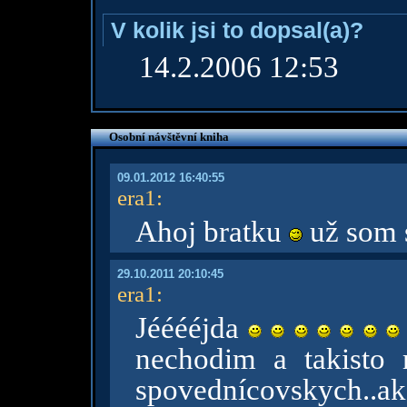
V kolik jsi to dopsal(a)?
14.2.2006 12:53
Osobní návštěvní kniha
09.01.2012 16:40:55
era1
:
Ahoj bratku
už som s
29.10.2011 20:10:45
era1
:
Jééééjda
nechodim a takisto 
spovednícovskych..a