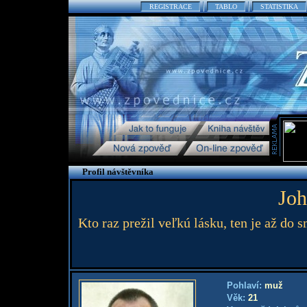
REGISTRACE
TABLO
STATISTIKA
Profil návštěvníka
Joh
Kto raz prežil veľkú lásku, ten je až do sm
Pohlaví:
muž
Věk:
21