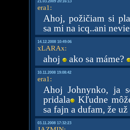
21.03.2009 20:16:13
era1
:
Ahoj, požičiam si pl
sa mi na icq..ani nevi
14.12.2008 10:49:06
xLARAx
:
ahoj
ako sa máme?
10.11.2008 19:08:42
era1
:
Ahoj Johnynko, ja 
pridala
Kľudne môžeš
sa fajn a dufam, že už 
03.11.2008 17:32:23
JAZMIN
: