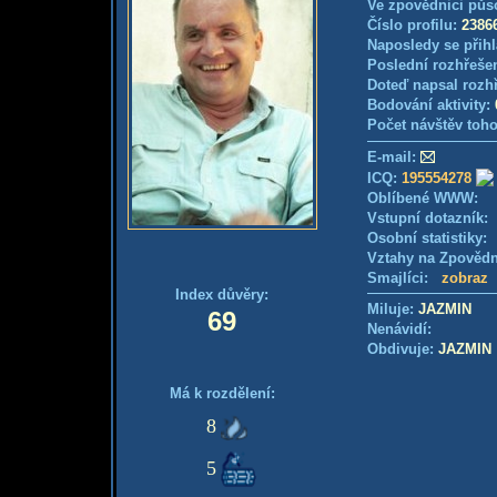
Ve zpovědnici půs
Číslo profilu:
2386
Naposledy se přihl
Poslední rozhřešen
Doteď napsal rozh
Bodování aktivity:
Počet návštěv toho
E-mail:
ICQ:
195554278
Oblíbené WWW:
Vstupní dotazník
Osobní statistiky
Vztahy na Zpověd
Smajlíci:
zobraz
Index důvěry:
Miluje:
JAZMIN
69
Nenávidí:
Obdivuje:
JAZMIN
Má k rozdělení:
8
5