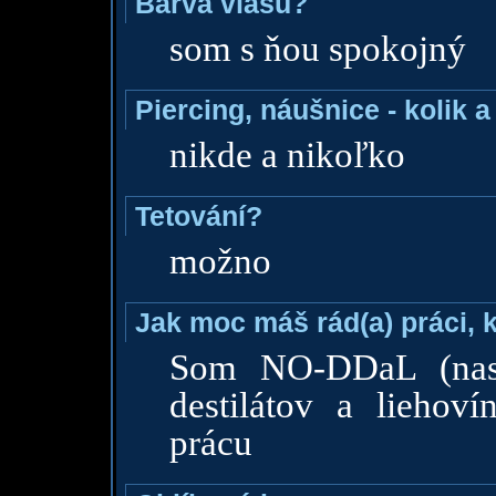
Barva vlasů?
som s ňou spokojný
Piercing, náušnice - kolik 
nikde a nikoľko
Tetování?
možno
Jak moc máš rád(a) práci, 
Som NO-DDaL (nasáv
destilátov a liehov
prácu