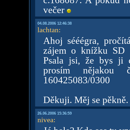
č.168087. A pokud ne
večer
04.08.2006 12:46:38
lachtan
:
Ahoj sééégra, pročí
zájem o knížku SD a
Psala jsi, že bys ji 
prosím nějakou č
160425083/0300
Děkuji. Měj se pěkně
26.06.2006 15:36:59
nivea
: