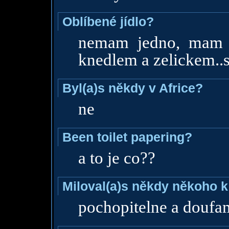
Oblíbené jídlo?
nemam jedno, mam ji
knedlem a zelickem..
Byl(a)s někdy v Africe?
ne
Been toilet papering?
a to je co??
Miloval(a)s někdy někoho k
pochopitelne a doufam