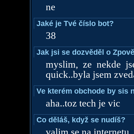
ne
Jaké je Tvé číslo bot?
38
Jak jsi se dozvěděl o Zpově
myslim, ze nekde js
quick..byla jsem zve
Ve kterém obchode by sis n
aha..toz tech je vic
Co děláš, když se nudíš?
valim se na internetu