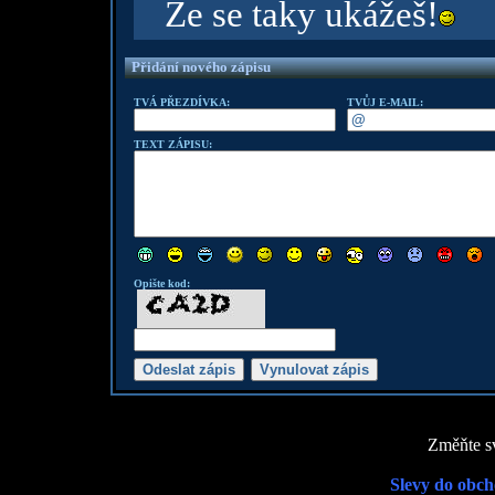
Že se taky ukážeš!
Přidání nového zápisu
TVÁ PŘEZDÍVKA:
TVŮJ E-MAIL:
TEXT ZÁPISU:
Opište kod:
Změňte sv
Slevy do obch