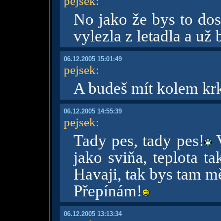
pejsek
:
No jako že bys to do
vylezla z letadla a už b
06.12.2005 15:01:49
pejsek
:
A budeš mít kolem kr
06.12.2005 14:55:39
pejsek
:
Tady pes, tady pes!
V
jako sviňa, teplota t
Havaji, tak bys tam mě
Přepínám!
06.12.2005 13:13:34