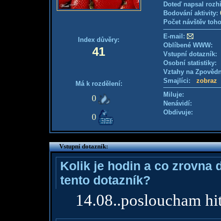
Doteď napsal rozh
Bodování aktivity:
Počet návštěv toho
E-mail:
Index důvěry:
Oblíbené WWW:
41
Vstupní dotazník
Osobní statistiky
Vztahy na Zpověd
Smajlíci:
zobraz
Má k rozdělení:
Miluje:
0
Nenávidí:
Obdivuje:
0
Vstupní dotazník:
Kolik je hodin a co zrovna 
tento dotazník?
14.08..posloucham hi