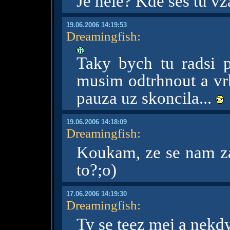
Jé hele? Kde ses tu vz
19.06.2006 14:19:53
Dreamingfish
:
Taky bych tu radsi ps
musim odtrhnout a vrh
pauza uz skoncila...
19.06.2006 14:18:09
Dreamingfish
:
Koukam, ze se nam za
to?;o)
17.06.2006 14:19:30
Dreamingfish
:
Ty se teez mej a nekdy