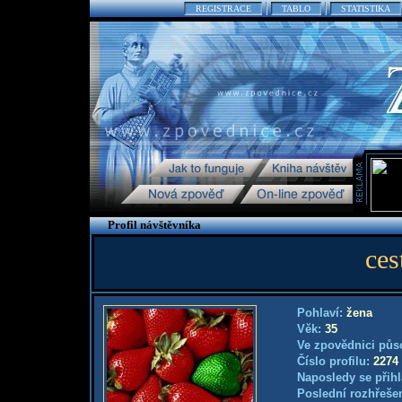
REGISTRACE
TABLO
STATISTIKA
Profil návštěvníka
ces
Pohlaví:
žena
Věk:
35
Ve zpovědnici půs
Číslo profilu:
2274
Naposledy se přihl
Poslední rozhřešen