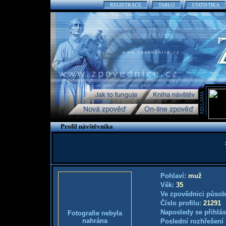
REGISTRACE
TABLO
STATISTIKA
Profil návštěvníka
Pohlaví:
muž
Věk:
35
Ve zpovědnici působ
Číslo profilu:
21291
Naposledy se přihlás
Fotografie nebyla
nahrána
Poslední rozhřešení 