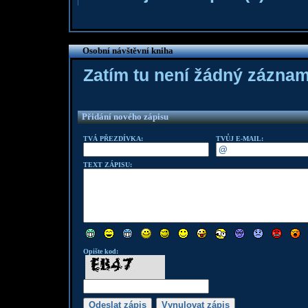
Osobní návštěvní kniha
Zatím tu není žádný zázna
Přidání nového zápisu
TVÁ PŘEZDÍVKA:
TVŮJ E-MAIL:
TEXT ZÁPISU:
Opište kod: