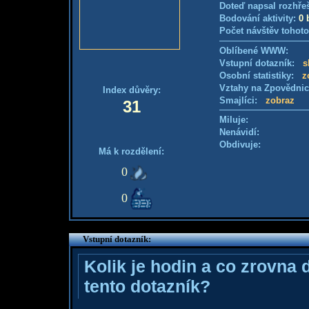
Doteď napsal rozhře
Bodování aktivity:
0 
Počet návštěv tohoto
Oblíbené WWW:
Vstupní dotazník:
s
Osobní statistiky:
z
Vztahy na Zpovědni
Index důvěry:
Smajlíci:
zobraz
31
Miluje:
Nenávidí:
Obdivuje:
Má k rozdělení:
0
0
Vstupní dotazník:
Kolik je hodin a co zrovna 
tento dotazník?