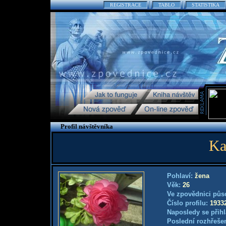
REGISTRACE
TABLO
STATISTIKA
Profil návštěvníka
Ka
Pohlaví:
žena
Věk:
26
Ve zpovědnici půs
Číslo profilu:
1933
Naposledy se přihl
Poslední rozhřešen