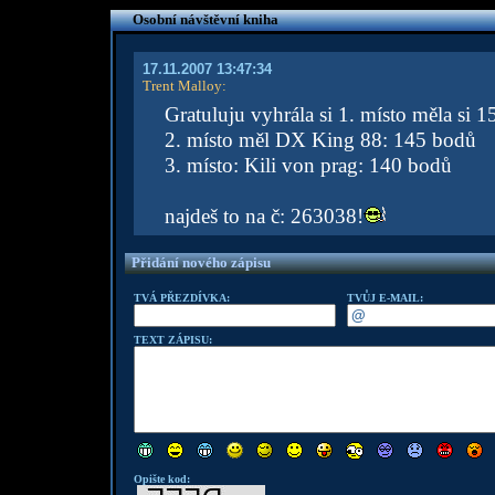
Osobní návštěvní kniha
17.11.2007 13:47:34
Trent Malloy
:
Gratuluju vyhrála si 1. místo měla si 
2. místo měl DX King 88: 145 bodů
3. místo: Kili von prag: 140 bodů
najdeš to na č: 263038!
Přidání nového zápisu
TVÁ PŘEZDÍVKA:
TVŮJ E-MAIL:
TEXT ZÁPISU:
Opište kod: