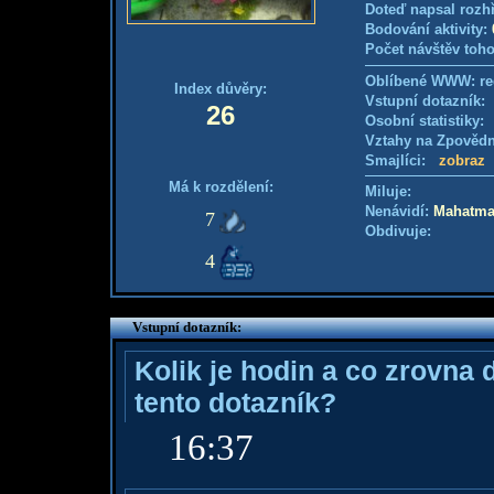
Doteď napsal rozh
Bodování aktivity:
Počet návštěv toho
Oblíbené WWW: re
Index důvěry:
Vstupní dotazník
26
Osobní statistiky
Vztahy na Zpověd
Smajlíci:
zobraz
Má k rozdělení:
Miluje:
Nenávidí:
Mahatm
7
Obdivuje:
4
Vstupní dotazník:
Kolik je hodin a co zrovna 
tento dotazník?
16:37