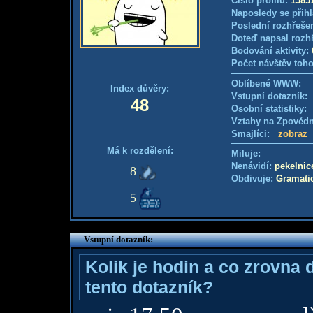
Číslo profilu:
1585
Naposledy se přihl
Poslední rozhřešen
Doteď napsal rozh
Bodování aktivity:
Počet návštěv toho
Oblíbené WWW:
Index důvěry:
Vstupní dotazník
48
Osobní statistiky
Vztahy na Zpověd
Smajlíci:
zobraz
Má k rozdělení:
Miluje:
Nenávidí:
pekelnic
8
Obdivuje:
Gramati
5
Vstupní dotazník:
Kolik je hodin a co zrovna 
tento dotazník?