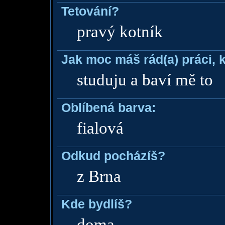
Tetování?
pravý kotník
Jak moc máš rád(a) práci, 
studuju a baví mě to
Oblíbená barva:
fialová
Odkud pocházíš?
z Brna
Kde bydlíš?
doma