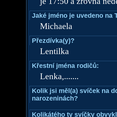
je 17:50 a zrovna ned
Jaké jméno je uvedeno na 
Michaela
Přezdívka(y)?
Lentilka
Křestní jména rodičů:
Lenka,.......
Kolik jsi měl(a) svíček na 
narozeninách?
Kolikátého ty svíčky obvyk