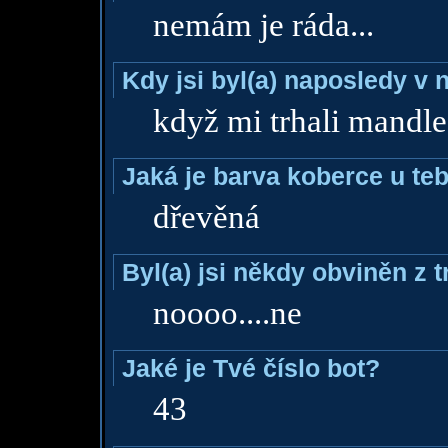
nemám je ráda...
Kdy jsi byl(a) naposledy v
když mi trhali mandle
Jaká je barva koberce u teb
dřevěná
Byl(a) jsi někdy obviněn z 
noooo....ne
Jaké je Tvé číslo bot?
43