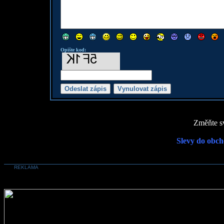
Opište kod:
Změňte sv
Slevy do obch
REKLAMA