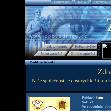
REGISTRACE
TABLO
STATISTIKA
Profil návštěvníka
Zdra
Naše společnost se dost rychle řítí do 
Pohlaví:
žena
Věk:
27
Ve zpovědnici půs