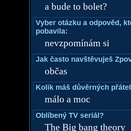
a bude to bolet?
Vyber otázku a odpověd, kte
pobavila:
nevzpomínám si
Jak často navštěvuješ Zpo
občas
Kolik máš důvěrných přáte
málo a moc
Oblíbený TV seriál?
The Big bang theory