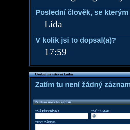
Poslední člověk, se kterým 
Lída
V kolik jsi to dopsal(a)?
17:59
Osobní návštěvní kniha
Zatím tu není žádný zázna
Přidání nového zápisu
TVÁ PŘEZDÍVKA:
TVŮJ E-MAIL:
TEXT ZÁPISU: