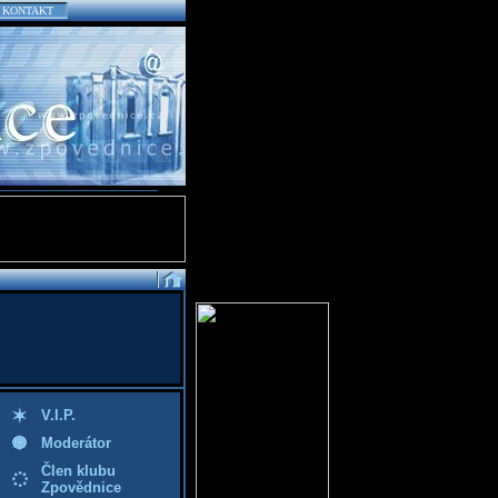
KONTAKT
V.I.P.
Moderátor
Člen klubu
Zpovědnice