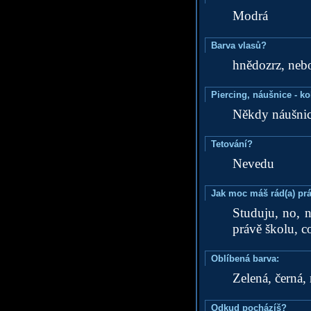
Modrá
Barva vlasů?
hnědozrz, nebo 
Piercing, náušnice - ko
Někdy náušnic
Tetování?
Nevedu
Jak moc máš rád(a) prá
Studuju, no, n
právě školu, co
Oblíbená barva:
Zelená, černá, 
Odkud pocházíš?