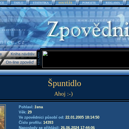
ACE
TABLO
STATISTIKA
SOUTĚŽE
POMOZTE
REKLAMA
Špuntidlo
Ahoj :-)
Pohlaví:
žena
Věk:
29
Ve zpovědnici působí od:
22.01.2005 18:14:50
Číslo profilu:
14393
Naposledy se přihlásil:
26.06.2024 17:44:06