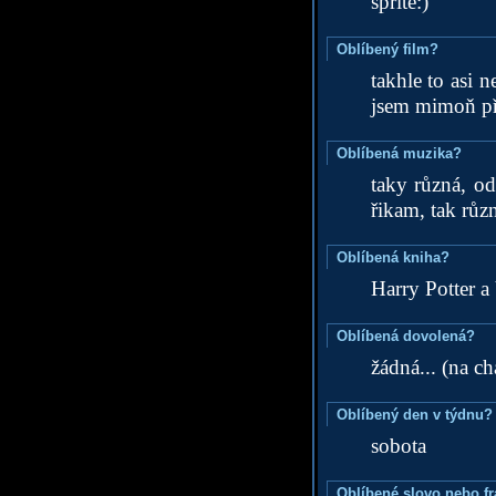
sprite:)
Oblíbený film?
takhle to asi n
jsem mimoň pře
Oblíbená muzika?
taky různá, o
řikam, tak různ
Oblíbená kniha?
Harry Potter a
Oblíbená dovolená?
žádná... (na c
Oblíbený den v týdnu?
sobota
Oblíbené slovo nebo f