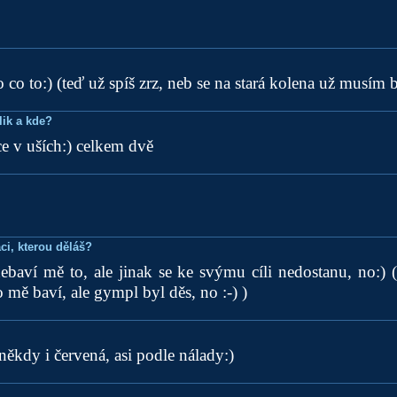
co to:) (teď už spíš zrz, neb se na stará kolena už musím ba
lik a kde?
e v uších:) celkem dvě
ci, kterou děláš?
ebaví mě to, ale jinak se ke svýmu cíli nedostanu, no:) 
 mě baví, ale gympl byl děs, no :-) )
někdy i červená, asi podle nálady:)