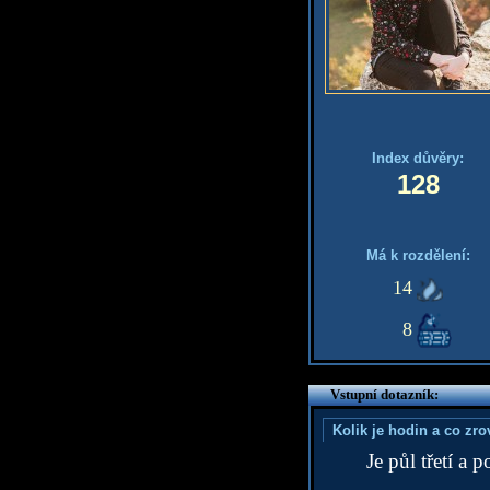
Index důvěry:
128
Má k rozdělení:
14
8
Vstupní dotazník:
Kolik je hodin a co zr
Je půl třetí a