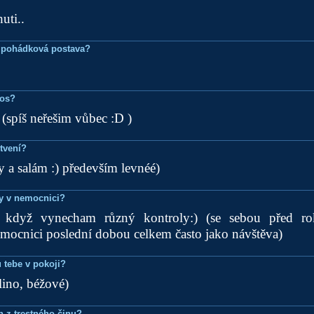
uti..
 pohádková postava?
ros?
(spíš neřešim vůbec :D )
tvení?
ky a salám :) především levnéé)
dy v nemocnici?
, když vynecham různý kontroly:) (se sebou před ro
mocnici poslední dobou celkem často jako návštěva)
 tebe v pokoji?
lino, béžové)
n z trestného činu?