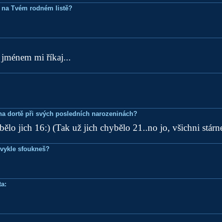
 na Tvém rodném listě?
 jménem mi říkaj...
k na dortě při svých posledních narozeninách?
ělo jich 16:) (Tak už jich chybělo 21..no jo, všichni stárn
bvykle sfoukneš?
a: