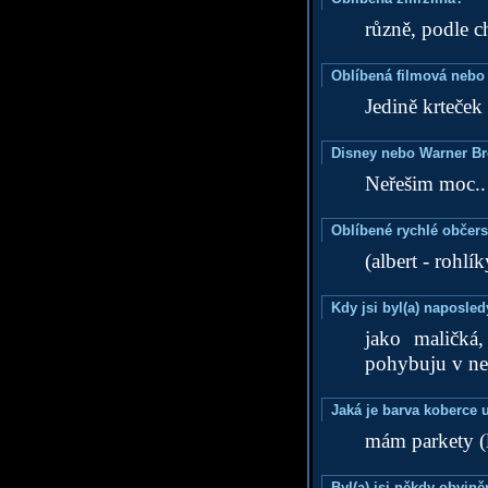
různě, podle ch
Oblíbená filmová nebo
Jedině krteček
Disney nebo Warner B
Neřešim moc.. 
Oblíbené rychlé občers
(albert - rohlí
Kdy jsi byl(a) naposle
jako maličká
pohybuju v ne
Jaká je barva koberce u
mám parkety (
Byl(a) jsi někdy obvině