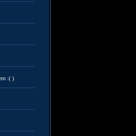
em :( )