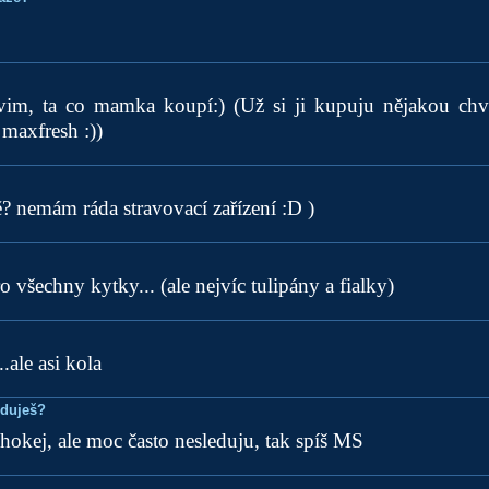
evim, ta co mamka koupí:) (Už si ji kupuju nějakou chví
 maxfresh :))
 nemám ráda stravovací zařízení :D )
 všechny kytky... (ale nejvíc tulipány a fialky)
..ale asi kola
eduješ?
hokej, ale moc často nesleduju, tak spíš MS