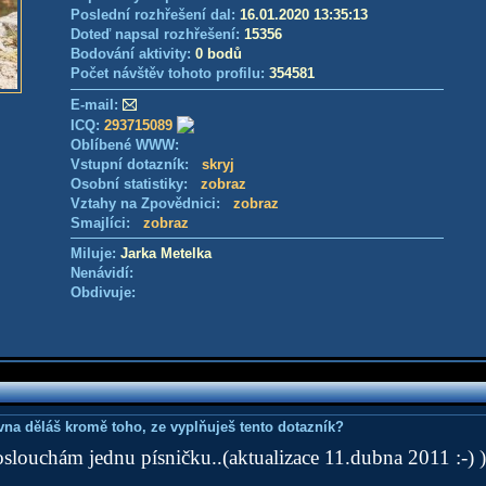
Poslední rozhřešení dal:
16.01.2020 13:35:13
Doteď napsal rozhřešení:
15356
Bodování aktivity:
0 bodů
Počet návštěv tohoto profilu:
354581
E-mail:
ICQ:
293715089
Oblíbené WWW:
Vstupní dotazník:
skryj
Osobní statistiky:
zobraz
Vztahy na Zpovědnici:
zobraz
Smajlíci:
zobraz
Miluje:
Jarka Metelka
Nenávidí:
Obdivuje:
ovna děláš kromě toho, ze vyplňuješ tento dotazník?
 poslouchám jednu písničku..(aktualizace 11.dubna 2011 :-) )