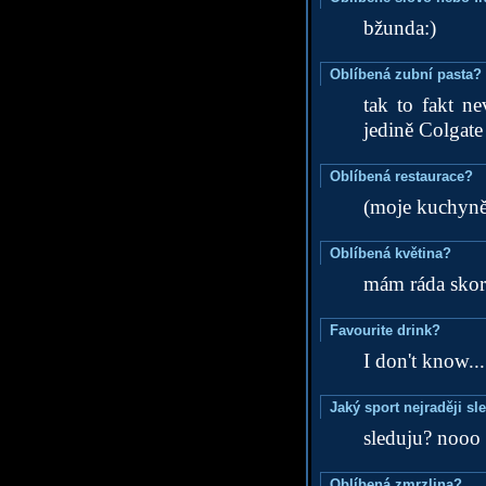
bžunda:)
Oblíbená zubní pasta?
tak to fakt n
jedině Colgate
Oblíbená restaurace?
(moje kuchyně?
Oblíbená květina?
mám ráda skoro
Favourite drink?
I don't know...
Jaký sport nejraději sl
sleduju? nooo 
Oblíbená zmrzlina?