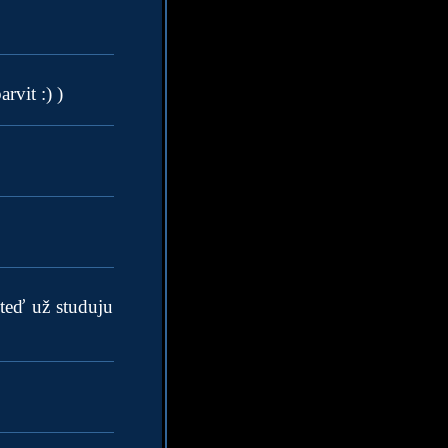
rvit :) )
(teď už studuju