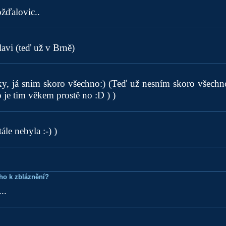
žďalovic..
avi (teď už v Brně)
y, já snim skoro všechno:) (Teď už nesním skoro všechno
o je tim věkem prostě no :D ) )
ále nebyla :-) )
ho k zbláznění?
..