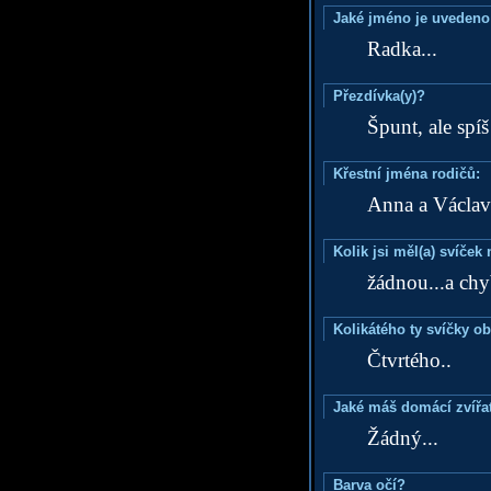
Jaké jméno je uvedeno
Radka...
Přezdívka(y)?
Špunt, ale spíš
Křestní jména rodičů:
Anna a Václav
Kolik jsi měl(a) svíče
žádnou...a chyb
Kolikátého ty svíčky o
Čtvrtého..
Jaké máš domácí zvířat
Žádný...
Barva očí?