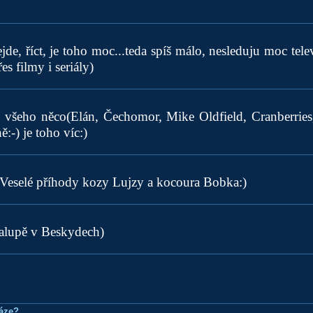
ejde, říct, je toho moc...teda spíš málo, nesleduju moc telev
s filmy i seriály)
d všeho něco(Elán, Čechomor, Mike Oldfield, Cranberries,
ě:-) je toho víc:)
 Veselé příhody kozy Lujzy a kocoura Bobka:)
halupě v Beskydech)
ráze?