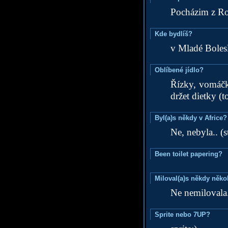
Pocházim z Ro
Kde bydlíš?
v Mladé Bolesl
Oblíbené jídlo?
Řízky, vomáčk
držet dietky (t
Byl(a)s někdy v Africe?
Ne, nebyla.. (st
Been toilet papering?
Miloval(a)s někdy něko
Ne nemilovala.
Sprite nebo 7UP?