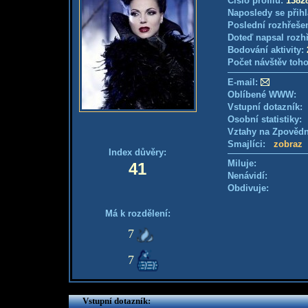
Číslo profilu:
1382
Naposledy se přihl
Poslední rozhřešen
Doteď napsal rozh
Bodování aktivity:
Počet návštěv toho
E-mail:
Oblíbené WWW:
Vstupní dotazník
Osobní statistiky
Vztahy na Zpověd
Smajlíci:
zobraz
Index důvěry:
Miluje:
41
Nenávidí:
Obdivuje:
Má k rozdělení:
7
7
Vstupní dotazník: