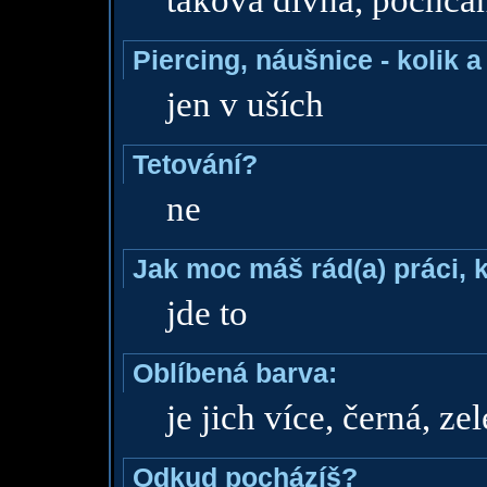
taková divná, pochca
Piercing, náušnice - kolik 
jen v uších
Tetování?
ne
Jak moc máš rád(a) práci, 
jde to
Oblíbená barva:
je jich více, černá, ze
Odkud pocházíš?