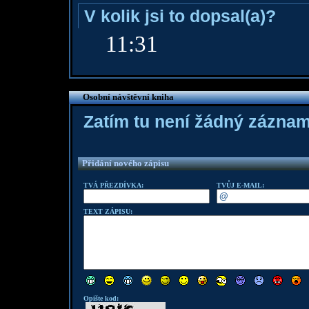
V kolik jsi to dopsal(a)?
11:31
Osobní návštěvní kniha
Zatím tu není žádný zázna
Přidání nového zápisu
TVÁ PŘEZDÍVKA:
TVŮJ E-MAIL:
TEXT ZÁPISU:
Opište kod: