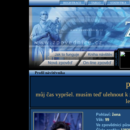
REGISTRACE
TABLO
STATISTIKA
Profil návštěvníka
p
můj čas vypršel. musím teď ulehnout k 
l
Pohlaví:
žena
Věk:
99
Ve zpovědnici půs