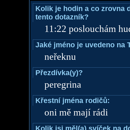
Kolik je hodin a co zrovna 
tento dotazník?
11:22 poslouchám hu
Jaké jméno je uvedeno na 
neřeknu
Přezdívka(y)?
peregrina
Křestní jména rodičů:
oni mě mají rádi
Kolik jsi měl(a) svíček na 