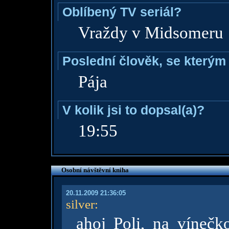
Oblíbený TV seriál?
Vraždy v Midsomeru
Poslední člověk, se kterým 
Pája
V kolik jsi to dopsal(a)?
19:55
Osobní návštěvní kniha
20.11.2009 21:36:05
silver
:
ahoj Poli, na víneč