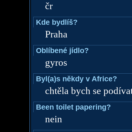
čr
Kde bydlíš?
Praha
Oblíbené jídlo?
gyros
Byl(a)s někdy v Africe?
chtěla bych se podíva
Been toilet papering?
nein