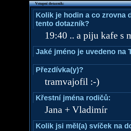
Vstupní dotazník:
Kolik je hodin a co zrovna 
tento dotazník?
19:40 .. a piju kafe s
Jaké jméno je uvedeno na 
Přezdívka(y)?
tramvajofil :-)
Křestní jména rodičů:
Jana + Vladimír
Kolik jsi měl(a) svíček na 