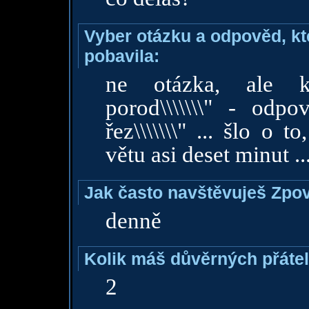
Vyber otázku a odpověd, kte
pobavila:
ne otázka, ale kon
porod\\\\\\\" - odpov
řez\\\\\\\" ... šlo o 
větu asi deset minut ....
Jak často navštěvuješ Zpo
denně
Kolik máš důvěrných přáte
2