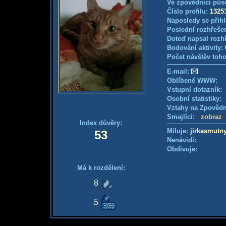
Ve zpovědnici půs
Číslo profilu:
1325
Naposledy se přihl
Poslední rozhřešen
Doteď napsal rozh
Bodování aktivity:
Počet návštěv toho
E-mail:
Oblíbené WWW:
Vstupní dotazník
Osobní statistiky
Vztahy na Zpověd
Smajlíci:
zobraz
Index důvěry:
Miluje:
jirkasmutn
53
Nenávidí:
Obdivuje:
Má k rozdělení:
8
5