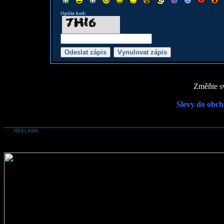
Opište kod:
Změňte sv
Slevy do obch
REKLAMA