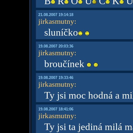
B
R
O
U
Č
K
21.08.2007 19:14:18
jirkasmutny
:
sluníčko
19.08.2007 20:03:36
jirkasmutny
:
broučínek
19.08.2007 19:33:46
jirkasmutny
:
Ty jsi moc hodná a mi
19.08.2007 18:41:06
jirkasmutny
:
Ty jsi ta jediná milá 