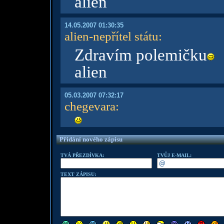
alien
14.05.2007 01:30:35
alien-nepřítel státu
:
Zdravím polemičku
alien
05.03.2007 07:32:17
chegevara
:
Přidání nového zápisu
TVÁ PŘEZDÍVKA:
TVŮJ E-MAIL:
TEXT ZÁPISU: