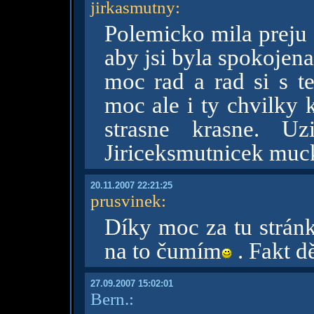
jirkasmutny
:
Polemicko mila preju 
aby jsi byla spokojena
moc rad a rad si s 
moc ale i ty chvilky 
strasne krasne. Uz
Jiriceksmutnicek mu
20.11.2007 22:21:25
prusvinek
:
Díky moc za tu stránku
na to čumím
. Fakt d
27.09.2007 15:02:01
Bern.: