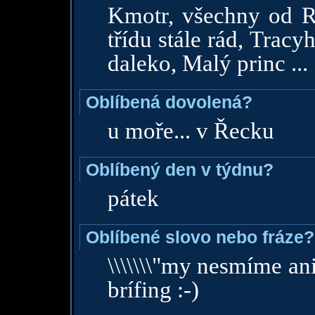
Kmotr, všechny od 
třídu stále rád, Tracy
daleko, Malý princ ...
Oblíbená dovolená?
u moře... v Řecku
Oblíbený den v týdnu?
pátek
Oblíbené slovo nebo fráze?
\\\\\\\"my nesmíme ani
brífing :-)