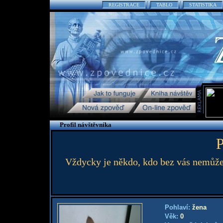
REGISTRACE
TABLO
STATISTIKA
Profil návštěvníka
P
Vždycky je někdo, kdo bez vás nemůže e
Pohlaví:
žena
Věk:
0