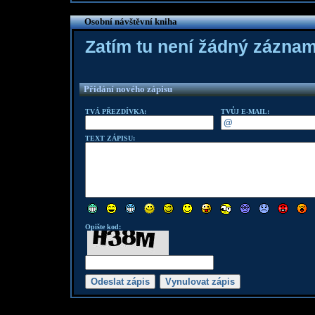
Osobní návštěvní kniha
Zatím tu není žádný zázna
Přidání nového zápisu
TVÁ PŘEZDÍVKA:
TVŮJ E-MAIL:
TEXT ZÁPISU:
Opište kod: