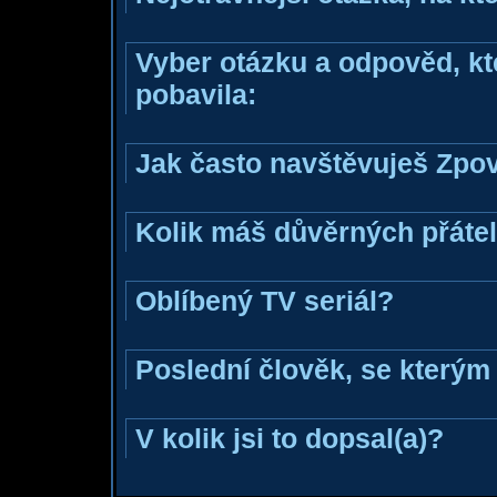
Vyber otázku a odpověd, kte
pobavila:
Jak často navštěvuješ Zpo
Kolik máš důvěrných přáte
Oblíbený TV seriál?
Poslední člověk, se kterým 
V kolik jsi to dopsal(a)?