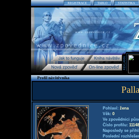
REGISTRACE
TABLO
STATISTIKA
Profil návštěvníka
Pall
Pohlaví:
žena
Věk:
0
Ve zpovědnici půs
Číslo profilu:
1114
Naposledy se přihl
Poslední rozhřešen