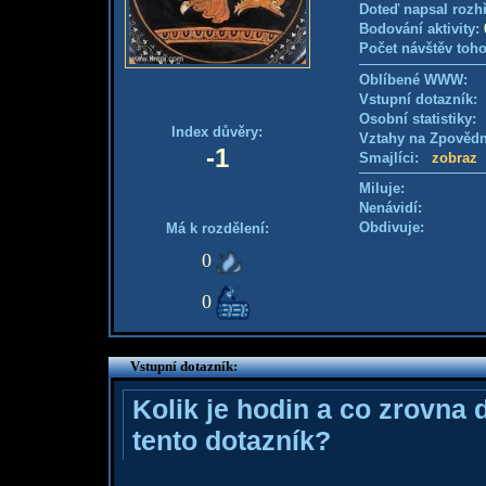
Doteď napsal rozh
Bodování aktivity:
Počet návštěv toho
Oblíbené WWW:
Vstupní dotazník
Osobní statistiky
Index důvěry:
Vztahy na Zpověd
-1
Smajlíci:
zobraz
Miluje:
Nenávidí:
Obdivuje:
Má k rozdělení:
0
0
Vstupní dotazník:
Kolik je hodin a co zrovna 
tento dotazník?