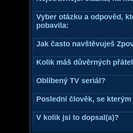
Vyber otázku a odpověd, kte
pobavila:
Jak často navštěvuješ Zpo
Kolik máš důvěrných přáte
Oblíbený TV seriál?
Poslední člověk, se kterým 
V kolik jsi to dopsal(a)?