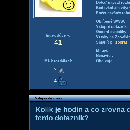
Doteď napsal rozh
Bodování aktivity:
Počet návštěv toho
Oblíbené WWW:
Vstupní dotazník
Osobní statistiky
Index důvěry:
Vztahy na Zpověd
41
Smajlíci:
zobraz
Miluje:
Nenávidí:
Obdivuje:
Má k rozdělení:
7
4
Vstupní dotazník:
Kolik je hodin a co zrovna 
tento dotazník?