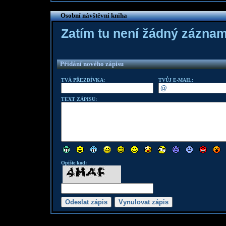
Osobní návštěvní kniha
Zatím tu není žádný zázna
Přidání nového zápisu
TVÁ PŘEZDÍVKA:
TVŮJ E-MAIL:
TEXT ZÁPISU:
Opište kod: