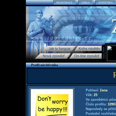
REGISTRACE
TABLO
STATISTIKA
Profil návštěvníka
Pohlaví:
žena
Věk:
25
Ve zpovědnici půs
Číslo profilu:
1090
Naposledy se přihl
Poslední rozhřešen