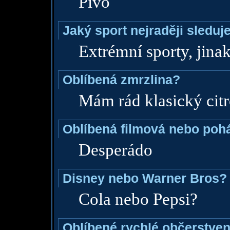
Pivo
Jaký sport nejraději sleduj
Extrémní sporty, jinak
Oblíbená zmrzlina?
Mám rád klasický cit
Oblíbená filmová nebo poh
Desperádo
Disney nebo Warner Bros?
Cola nebo Pepsi?
Oblíbené rychlé občerstven