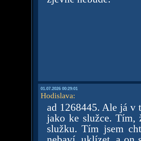
01.07.2026 00:29:01
Hodislava
:
ad 1268445. Ale já v 
jako ke služce. Tím, 
služku. Tím jsem chtě
nebaví, uklízet, a on 