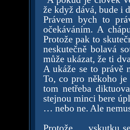
že když dává, bude i d
Právem bych to prá
očekáváním. A chápu
Protože pak to skutečn
neskutečně bolavá so
může ukázat, že ti dv
A ukáže se to právě n
To, co pro někoho je 
tom netřeba diktuov
stejnou minci bere úp
… nebo ne. Ale nemus
Protože .... vskutku 