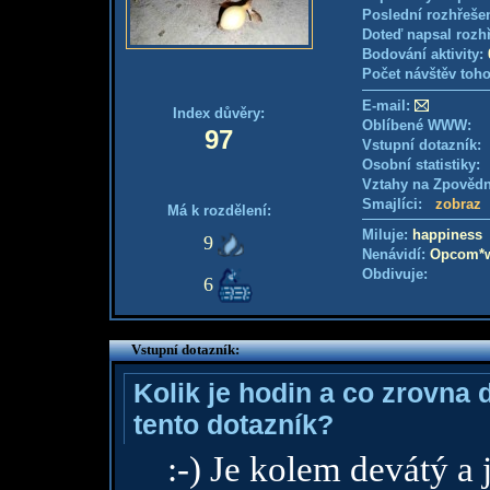
Poslední rozhřešen
Doteď napsal rozh
Bodování aktivity:
Počet návštěv toho
E-mail:
Index důvěry:
Oblíbené WWW:
97
Vstupní dotazník
Osobní statistiky
Vztahy na Zpověd
Smajlíci:
zobraz
Má k rozdělení:
Miluje:
happiness
9
Nenávidí:
Opcom*w
Obdivuje:
6
Vstupní dotazník:
Kolik je hodin a co zrovna 
tento dotazník?
:-) Je kolem devátý a 