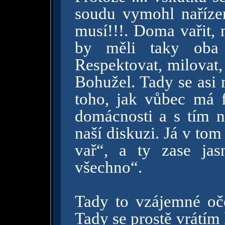
soudu vymohl nařízen
musí!!!. Doma vařit, 
by měli taky oba 
Respektovat, milovat,
Bohužel. Tady se asi 
toho, jak vůbec má 
domácnosti a s tím ná
naší diskuzi. Já v tom
vař“, a ty zase ja
všechno“.
Tady to vzájemné oče
Tady se prostě vrátím