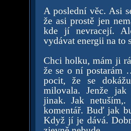
A poslední věc. Asi s
že asi prostě jen nem
kde jí nevracejí. A
vydávat energii na to s
Chci holku, mám ji rá
že se o ní postarám …
pocit, že se dokáž
milovala. Jenže jak
jinak. Jak netuším,.
komentář. Buď jak bu
Když jí je dává. Dobr
zjevně nebude.