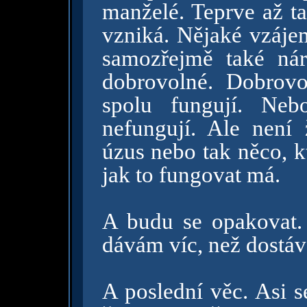
manželé. Teprve až t
vzniká. Nějaké vzáje
samozřejmě také ná
dobrovolné. Dobrovo
spolu fungují. Neb
nefungují. Ale není
úzus nebo tak něco, k
jak to fungovat má.
A budu se opakovat. 
dávám víc, než dostáv
A poslední věc. Asi s