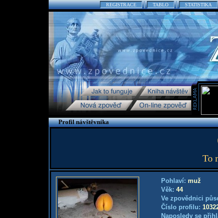
REGISTRACE
TABLO
STATISTIKA
Profil návštěvníka
To 
Pohlaví:
muž
Věk:
44
Ve zpovědnici půs
Číslo profilu:
1032
Naposledy se přihl