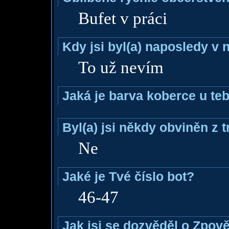
Bufet v práci
Kdy jsi byl(a) naposledy v
To už nevím
Jaká je barva koberce u teb
Byl(a) jsi někdy obviněn z 
Ne
Jaké je Tvé číslo bot?
46-47
Jak jsi se dozvěděl o Zpově