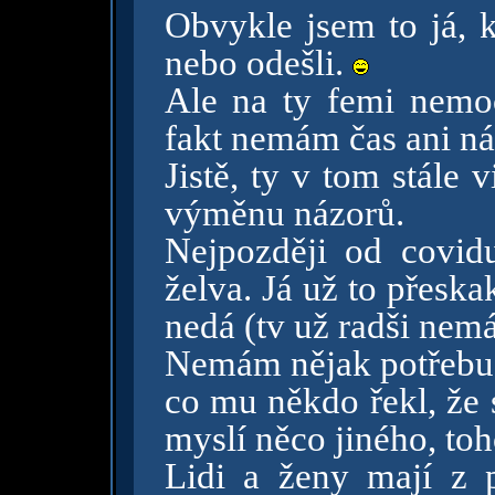
Obvykle jsem to já, k
nebo odešli.
Ale na ty femi nemoc
fakt nemám čas ani n
Jistě, ty v tom stále 
výměnu názorů.
Nejpozději od covid
želva. Já už to přeskak
nedá (tv už radši nem
Nemám nějak potřebu 
co mu někdo řekl, že 
myslí něco jiného, toh
Lidi a ženy mají z 