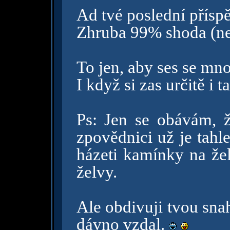
Ad tvé poslední přísp
Zhruba 99% shoda (nep
To jen, aby ses se mn
I když si zas určitě i 
Ps: Jen se obávám, 
zpovědnici už je tahl
házeti kamínky na žel
želvy.
Ale obdivuji tvou snah
dávno vzdal.