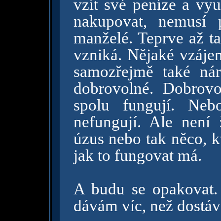
vzít své peníze a vyu
nakupovat, nemusí pl
manželé. Teprve až t
vzniká. Nějaké vzáje
samozřejmě také ná
dobrovolné. Dobrovo
spolu fungují. Neb
nefungují. Ale není
úzus nebo tak něco, k
jak to fungovat má.
A budu se opakovat. 
dávám víc, než dostáv