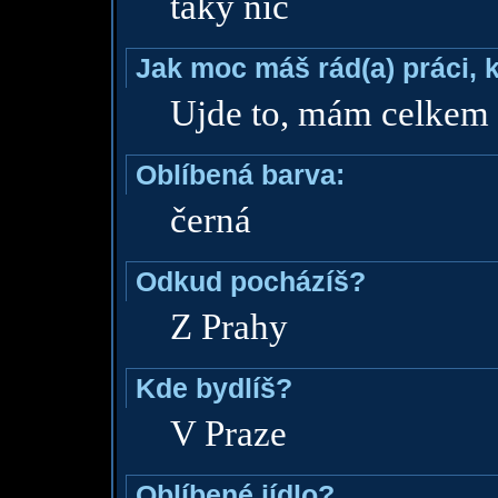
taky nic
Jak moc máš rád(a) práci, 
Ujde to, mám celkem
Oblíbená barva:
černá
Odkud pocházíš?
Z Prahy
Kde bydlíš?
V Praze
Oblíbené jídlo?