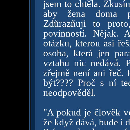
jsem to chtěla. Zkusím
aby žena doma prac
Zdůrazňuji to prot
povinností. Nějak. 
otázku, kterou asi ře
osoba, která jen pa
vztahu nic nedává. P
zřejmě není ani řeč. 
být???? Proč s ní t
neodpověděl.
"A pokud je člověk v
že když dává, bude i d