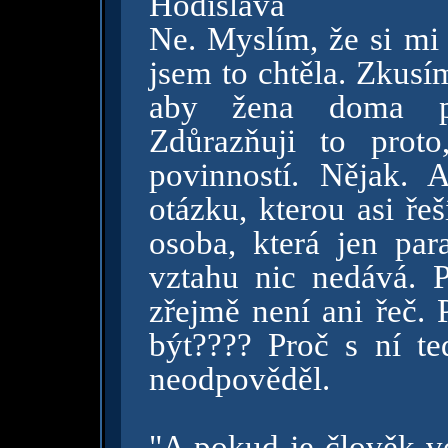
Hodislava
Ne. Myslím, že si mi
jsem to chtěla. Zkusím
aby žena doma prac
Zdůrazňuji to prot
povinností. Nějak. 
otázku, kterou asi ře
osoba, která jen pa
vztahu nic nedává. P
zřejmě není ani řeč. 
být???? Proč s ní t
neodpověděl.
"A pokud je člověk v