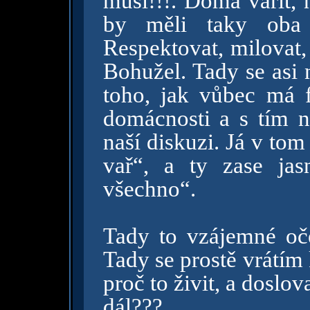
musí!!!. Doma vařit, 
by měli taky oba 
Respektovat, milovat,
Bohužel. Tady se asi 
toho, jak vůbec má 
domácnosti a s tím ná
naší diskuzi. Já v tom
vař“, a ty zase ja
všechno“.
Tady to vzájemné oče
Tady se prostě vrátím
proč to živit, a doslova
dál???