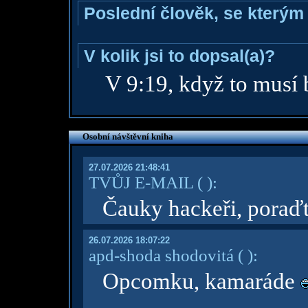
Poslední člověk, se kterým 
V kolik jsi to dopsal(a)?
V 9:19, když to musí 
Osobní návštěvní kniha
27.07.2026 21:48:41
TVŮJ E-MAIL
( )
:
Čauky hackeři, poraď
26.07.2026 18:07:22
apd-shoda shodovitá
( )
:
Opcomku, kamaráde