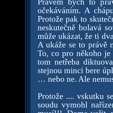
Právem bych to prá
očekáváním. A chápu
Protože pak to skutečn
neskutečně bolavá so
může ukázat, že ti dv
A ukáže se to právě n
To, co pro někoho je 
tom netřeba diktuov
stejnou minci bere úp
… nebo ne. Ale nemus
Protože .... vskutku 
soudu vymohl nařízen