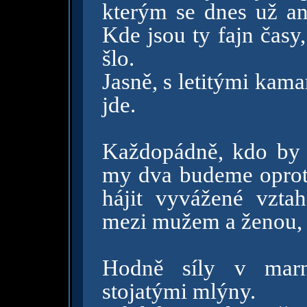
kterým se dnes už ani
Kde jsou ty fajn čas
šlo.
Jasně, s letitými kama
jde.
Každopádně, kdo by t
my dva budeme opro
hájit vyvážené vztah
mezi mužem a ženou,
Hodně síly v marn
stojatými mlýny.