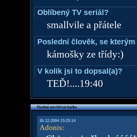
Oblíbený TV seriál?
smallvile a přátele
Poslední člověk, se kterým 
kámošky ze třídy:)
V kolik jsi to dopsal(a)?
TEĎ!....19:40
Osobní návštěvní kniha
26.12.2004 15:25:14
Adonis
: