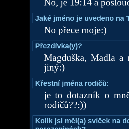
No, je 19:14 a poslou
Jaké jméno je uvedeno na 
No přece moje:)
Přezdívka(y)?
Magduška, Madla a n
jiný:)
Křestní jména rodičů:
je to dotazník o mn
rodičů??:))
Kolik jsi měl(a) svíček na 