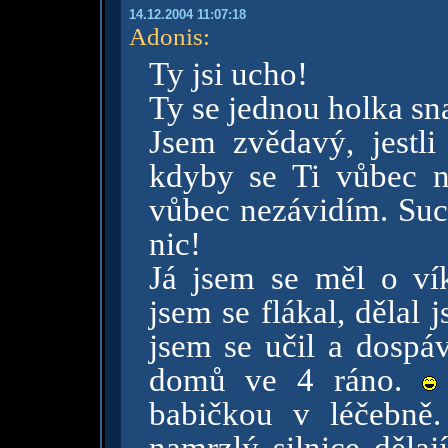
14.12.2004 11:07:18
Adonis
:
Ty jsi ucho!
Ty se jednou holka sn
Jsem zvědavý, jestl
kdyby se Ti vůbec ni
vůbec nezávidím. Suc
nic!
Já jsem se měl o ví
jsem se flákal, dělal 
jsem se učil a dospáv
domů ve 4 ráno.
babičkou v léčebně.