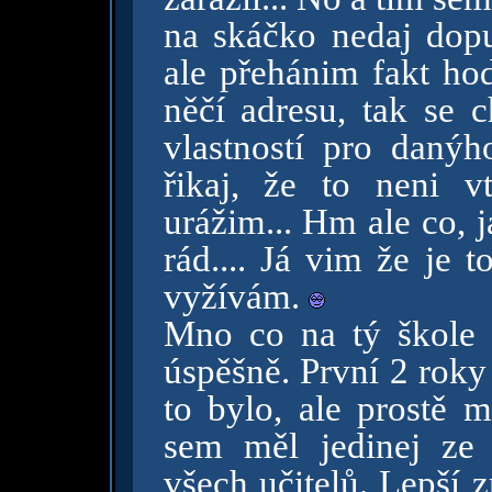
na skáčko nedaj dopu
ale přehánim fakt ho
něčí adresu, tak se c
vlastností pro daný
řikaj, že to neni v
urážim... Hm ale co,
rád.... Já vim že je 
vyžívám.
Mno co na tý škole 
úspěšně. První 2 roky
to bylo, ale prostě m
sem měl jedinej ze
všech učitelů. Lepší 