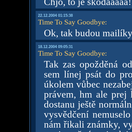
Chjo, to je škodaáááá
22.12.2004 01:15:38
Time To Say Goodbye
:
Ok, tak budou mailík
18.12.2004 09:05:31
Time To Say Goodbye
:
Tak zas opožděná od
sem línej psát do pro
úkolem vůbec nezabej
právem, hm ale prej 
dostanu ještě normáln
vysvědčení nemuselo 
nám řikali známky, vy