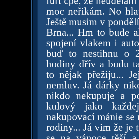
furt cpe, že neudělám
moc neřikám. No hla
Ještě musim v pondělí
Brna... Hm to bude a
spojení vlakem i aut
buď to nestihnu o 
hodiny dřív a budu t
to nějak přežiju... J
nemluv. Já dárky ni
nikdo nekupuje a p
kulový jako každe
nakupovací mánie se n
rodiny... Já vim že je 
se na vánoce těší 