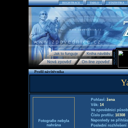
REGISTRACE
TABLO
STATISTIKA
Profil návštěvníka
Y
Pohlaví:
žena
Věk:
14
Ve zpovědnici působ
Číslo profilu:
10308
Naposledy se přihlás
Fotografie nebyla
nahrána
Poslední rozhřešení 