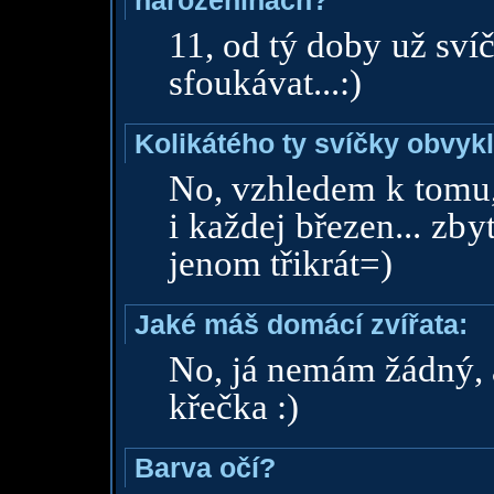
narozeninách?
11, od tý doby už sv
sfoukávat...:)
Kolikátého ty svíčky obvyk
No, vzhledem k tomu, 
i každej březen... zb
jenom třikrát=)
Jaké máš domácí zvířata:
No, já nemám žádný, a
křečka :)
Barva očí?