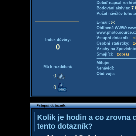
Doteď napsal rozhře
Bodování aktivity:
7 
Počet návštěv tohoto
E-mail:
Oblíbené WWW: www
www.photo.source.c
Vstupní dotazník:
s
Index důvěry:
Osobní statistiky:
z
0
Vztahy na Zpovědni
Smajlíci:
zobraz
Miluje:
Má k rozdělení:
Nenávidí:
Obdivuje:
0
0
Vstupní dotazník:
Kolik je hodin a co zrovna 
tento dotazník?