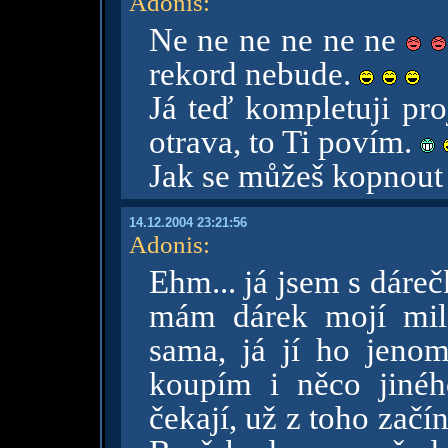
Adonis
:
Ne ne ne ne ne ne
rekord nebude.
Já teď kompletuji pr
otrava, to Ti povím.
Jak se můžeš kopnout
14.12.2004 23:21:56
Adonis
:
Ehm... já jsem s dáreč
mám dárek mojí milé
sama, já jí ho jenom
koupím i něco jinéh
čekají, už z toho zač