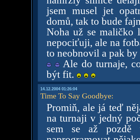
namrzlý silnice dělaj
jsem musel jet opatr
domů, tak to bude fajn
Noha už se maličko l
nepociťuji, ale na fotb
to neobnovil a pak by
Ale do turnaje, co
být fit.
14.12.2004 01:26:04
Time To Say Goodbye
:
Promiň, ale já teď ně
na turnaji v jedný poč
sem se až pozdě 
naprogramovat nějakej