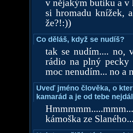
v nějakým butiku a v 
si hromadu knížek, al
že?!:))
Co děláš, když se nudíš?
tak se nudím.... no,
rádio na plný pecky 
moc nenudím... no a n
Uveď jméno člověka, o které
kamarád a je od tebe nejdál
Hmmmmm.....mmm... 
kámoška ze Slaného...