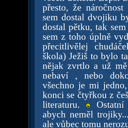
přesto, že náročnost
sem dostal dvojiku b
dostal pětku, tak sem
sem z toho úplně vyde
přecitlivělej chudá
škola) Ježiš to bylo ta
nějak zvrtlo a už mě
nebaví , nebo doko
všechno je mi jedno,
konci se čtyřkou z če
literaturu.
Ostatní
abych neměl trojiky..
ale vůbec tomu nerozu