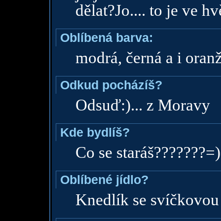
dělat?Jo.... to je ve h
Oblíbená barva:
modrá, černá a i oran
Odkud pocházíš?
Odsuď:)... z Moravy
Kde bydlíš?
Co se staráš???????=)
Oblíbené jídlo?
Knedlík se svíčkovou