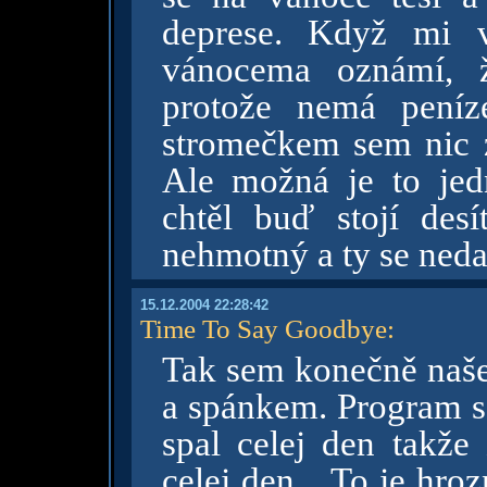
deprese. Když mi 
vánocema oznámí, ž
protože nemá peníz
stromečkem sem nic z
Ale možná je to jed
chtěl buď stojí desí
nehmotný a ty se neda
15.12.2004 22:28:42
Time To Say Goodbye
:
Tak sem konečně naše
a spánkem. Program se
spal celej den takže
celej den... To je hro