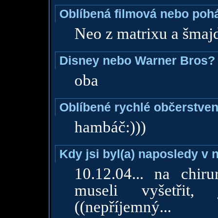
Oblíbená filmová nebo poh
Neo z matrixu a šmajd
Disney nebo Warner Bros?
oba
Oblíbené rychlé občerstven
hambáč:)))
Kdy jsi byl(a) naposledy v
10.12.04... na chir
museli vyšetřit, 
((nepříjemný...