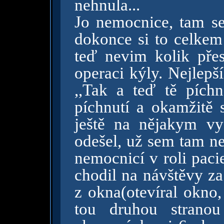
nehnula...
Jo nemocnice, tam s
dokonce si to celkem
teď nevim kolik pře
operaci kýly. Nejlepš
,,Tak a teď tě píchne
píchnutí a okamžitě
ještě na nějakym vyš
odešel, už sem tam ne
nemocnicí v roli paci
chodil na návštěvy z
z okna(otevíral okno,
tou druhou strano