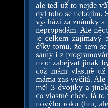
ale teď už to nejde v
dýl toho se nebojim. 
vychází za známky a n
nepropadám. Ale něco
je celkem zajímavý a
díky tomu, že sem se
samý i z programování
moc zabejvat jinak b
což mám vlastně už 
máma zas vyčítá. Ale 
měl 3 dvojiky a jina
co vlastně chce. Já to
novýho roku (hm, ale