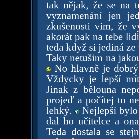
tak nějak, že se na t
vyznamenání jen jed
zkušenosti vim, že v
akorát pak na tebe li
teda když si jediná ze
Taky netušim na jakou
No hlavně je dobrý,
Vždycky je lepší mít
Jinak z bělouna nepo
projeď a počítej to ne
lehký.
Nejlepší bylo
dal ho učitelce a on
Teda dostala se stej