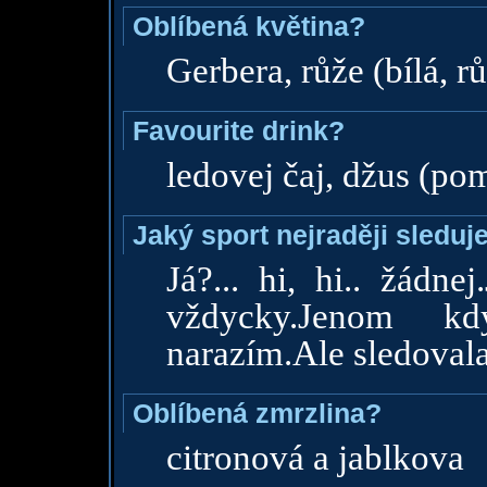
Oblíbená květina?
Gerbera, růže (bílá, r
Favourite drink?
ledovej čaj, džus (po
Jaký sport nejraději sleduj
Já?... hi, hi.. žádne
vždycky.Jenom 
narazím.Ale sledovala
Oblíbená zmrzlina?
citronová a jablkova