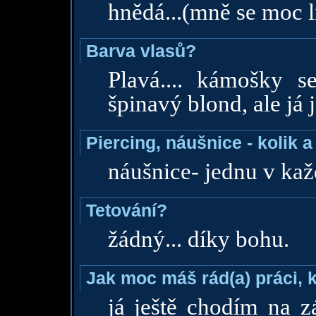
hnědá...(mně se moc l
Barva vlasů?
Plavá.... kámošky s
špinavý blond, ale já 
Piercing, náušnice - kolik 
náušnice- jednu v ka
Tetování?
žádný... díky bohu.
Jak moc máš rád(a) práci, 
já ještě chodím na z