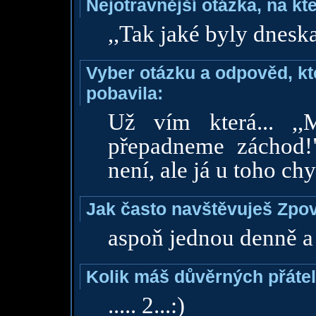
Nejotravnější otázka, na kte
,,Tak jaké byly dnes
Vyber otázku a odpověd, kte
pobavila:
Už vím která... ,,
přepadneme záchod!
není, ale já u toho chy
Jak často navštěvuješ Zpo
aspoň jednou denně a
Kolik máš důvěrných přáte
..... 2...:)