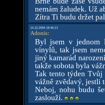
Brně bude zase všude 
nemám žaludek. Už ab
Zítra Ti budu držet pa
14.12.2004 18:46:13
Adonis
:
Byl jsem v jednom k
vinylů, tak jsem nem
jiný kamarád narozenin
takže sobota byla váž
Tak tento týden Tvůj 
vážně zvědavý, jestli 
Neboj, nohu budu šet
zaslouží.