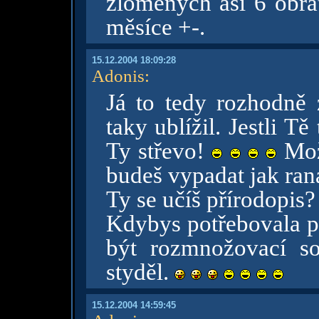
zlomených asi 6 obra
měsíce +-.
15.12.2004 18:09:28
Adonis
:
Já to tedy rozhodně 
taky ublížil. Jestli Tě
Ty střevo!
Mož
budeš vypadat jak ran
Ty se učíš přírodopis
Kdybys potřebovala po
být rozmnožovací so
styděl.
15.12.2004 14:59:45