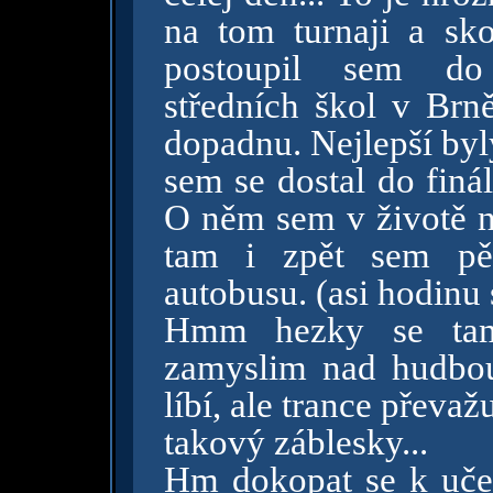
na tom turnaji a sko
postoupil sem do 
středních škol v Brn
dopadnu. Nejlepší byl
sem se dostal do finál
O něm sem v životě n
tam i zpět sem pě
autobusu. (asi hodinu
Hmm hezky se tam
zamyslim nad hudbou
líbí, ale trance převaž
takový záblesky...
Hm dokopat se k učen