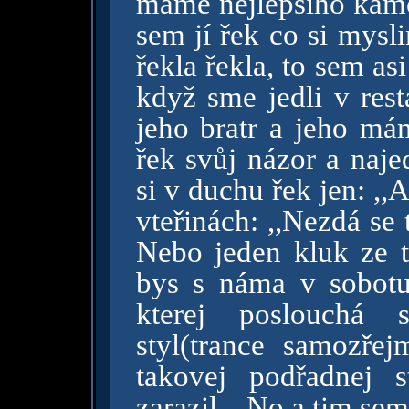
mámě nejlepšího kámoš
sem jí řek co si mysl
řekla řekla, to sem as
když sme jedli v rest
jeho bratr a jeho má
řek svůj názor a naj
si v duchu řek jen: ,,A
vteřinách: ,,Nezdá se 
Nebo jeden kluk ze tř
bys s náma v sobotu
kterej poslouchá 
styl(trance samozře
takovej podřadnej 
zarazil... No a tim sem 