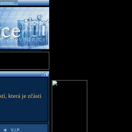
KONTAKT
í, která je zčásti
V.I.P.