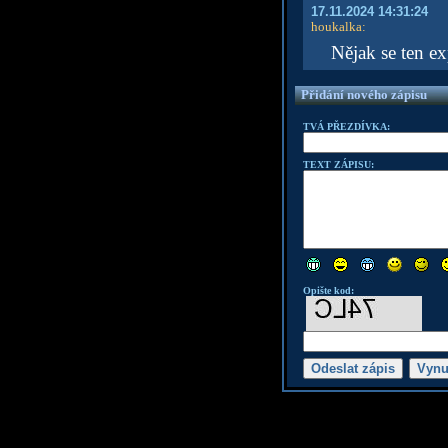
17.11.2024 14:31:24
houkalka
:
Nějak se ten ex
Přidání nového zápisu
TVÁ PŘEZDÍVKA:
TEXT ZÁPISU:
Opište kod: