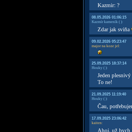
Kazmir: ?
08.05.2026 01:06:15
Kazmír kameník
( )
:
Zdar jak sviňa
09.02.2026 05:23:47
major na koze jel
:
25.09.2025 18:37:14
Houky
( )
:
Jeden plesnivý 
To ne!
21.09.2025 11:19:40
Houky
( )
:
Čau, potřebuje
17.09.2025 23:06:42
kaiten
:
Ahoj, už bych s