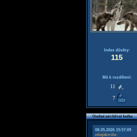
Index důvěry:
115
Má k rozdělení:
11
7
Osobní návštěvní kniha
08.05.2026 15:57:09
zdarjaksviňa
: