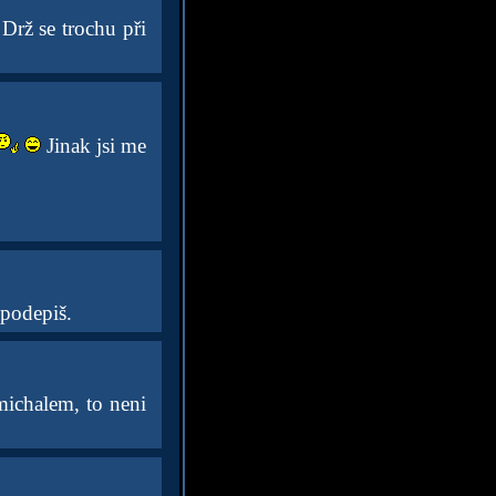
Drž se trochu při
Jinak jsi me
 podepiš.
 michalem, to neni