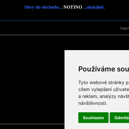
Slevy do obchodu...
NOTINO
...aktuálně.
Copyr
Používáme sou
Tyto webové stránky po
cílem vylepšení uživat
a reklam, analýzy návš
návštěvnosti.
Souhlasím
Odmít