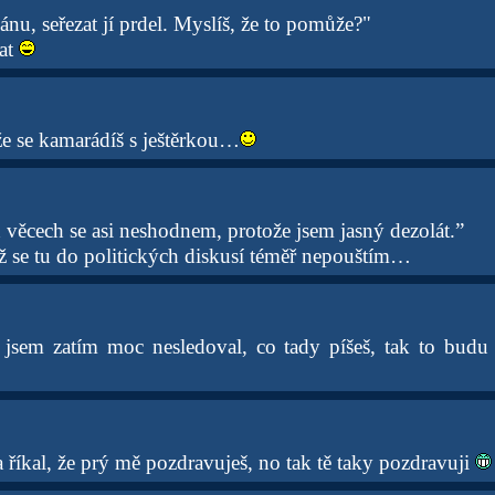
u, seřezat jí prdel. Myslíš, že to pomůže?"
tat
že se kamarádíš s ještěrkou…
 věcech se asi neshodnem, protože jsem jasný dezolát.”
už se tu do politických diskusí téměř nepouštím…
 jsem zatím moc nesledoval, co tady píšeš, tak to budu
 říkal, že prý mě pozdravuješ, no tak tě taky pozdravuji