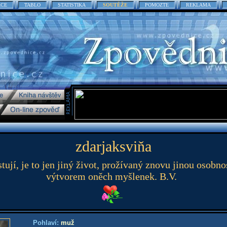
ACE
TABLO
STATISTIKA
SOUTĚŽE
POMOZTE
REKLAMA
zdarjaksviňa
jí, je to jen jiný život, prožívaný znovu jinou osobnost
výtvorem oněch myšlenek. B.V.
Pohlaví:
muž