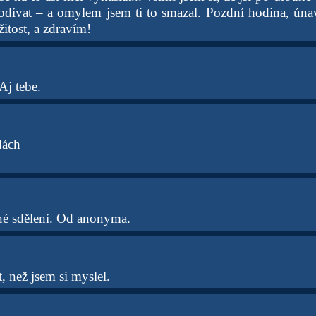
podívat – a omylem jsem ti to smazal. Pozdní hodina, ún
itost, a zdravím!
j tebe.
dách
é sdělení. Od anonyma.
t, než jsem si myslel.