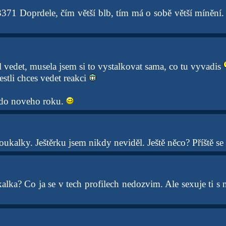
71 Doprdele, čím větší blb, tím má o sobě větší mínění. 
 vedet, musela jsem si to vystalkovat sama, co tu vyvadis
estli chces vedet reakci
 do noveho roku.
ukalky. Ještěrku jsem nikdy neviděl. Ještě něco? Příště se
kalka? Co ja se v tech profilech nedozvim. Ale sexuje ti s