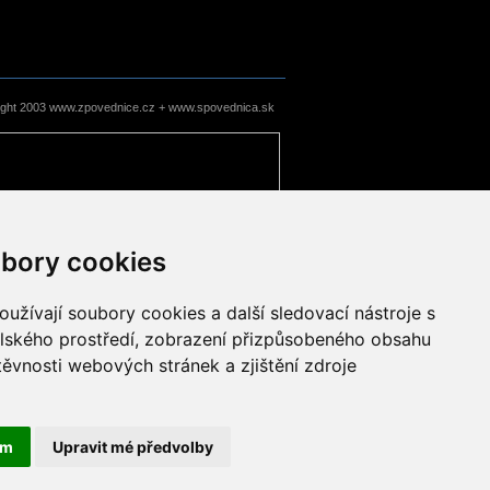
ight 2003 www.zpovednice.cz + www.spovednica.sk
bory cookies
užívají soubory cookies a další sledovací nástroje s
elského prostředí, zobrazení přizpůsobeného obsahu
těvnosti webových stránek a zjištění zdroje
ám
Upravit mé předvolby