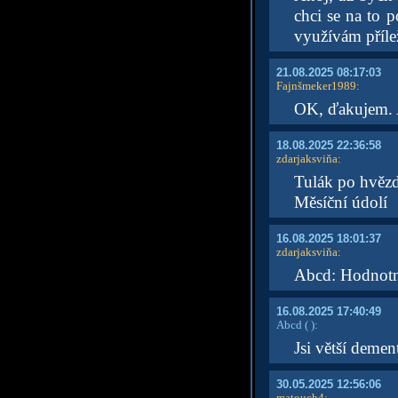
chci se na to 
využívám přílež
21.08.2025 08:17:03
Fajnšmeker1989
:
OK, ďakujem. A
18.08.2025 22:36:58
zdarjaksviňa
:
Tulák po hvěz
Měsíční údolí
16.08.2025 18:01:37
zdarjaksviňa
:
Abcd: Hodnotn
16.08.2025 17:40:49
Abcd
( )
:
Jsi větší demen
30.05.2025 12:56:06
matouch4
: