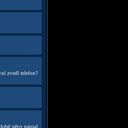
vní zvedl telefon?
é době něco napsal