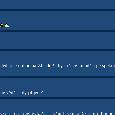
dědek je online na ZP, ale že by krásné, mladé a perspekti
me vědět, kdy přijedeš.
e na to asi měl vykašlat... všiml jsem si, že jsi po dlouh