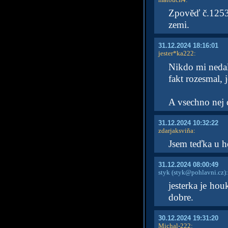
Zpověď č.12533
zemi.
31.12.2024 18:16:01
jester*ka222
:
Nikdo mi nedal
fakt rozesmal, j
A vsechno nej
31.12.2024 10:32:22
zdarjaksviňa
:
Jsem teďka u ho
31.12.2024 08:00:49
styk
(styk@pohlavni.cz)
:
jesterka je hou
dobre.
30.12.2024 19:31:20
Michal-222
: