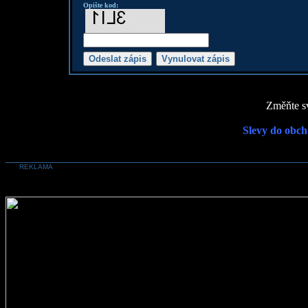
Opište kod:
Změňte sv
Slevy do obch
REKLAMA