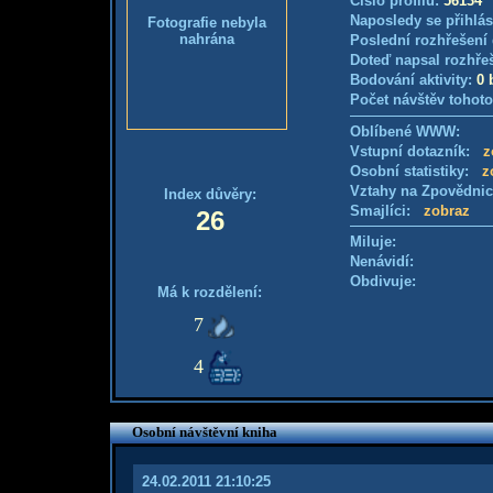
Číslo profilu:
56134
Naposledy se přihlás
Fotografie nebyla
nahrána
Poslední rozhřešení 
Doteď napsal rozhře
Bodování aktivity:
0 
Počet návštěv tohoto
Oblíbené WWW:
Vstupní dotazník:
z
Osobní statistiky:
z
Vztahy na Zpovědni
Index důvěry:
Smajlíci:
zobraz
26
Miluje:
Nenávidí:
Obdivuje:
Má k rozdělení:
7
4
Osobní návštěvní kniha
24.02.2011 21:10:25