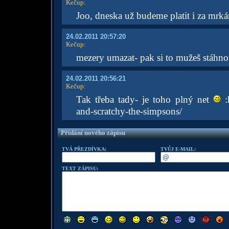
Kečup
:
Joo, dneska už budeme platit i za mrká
24.02.2011 20:57:20
Kečup
:
mezery umazat- pak si to mužeš stáhno
24.02.2011 20:56:21
Kečup
:
Tak třeba tady- je toho plný net
:
and-scratchy-the-simpsons/
Přidání nového zápisu
TVÁ PŘEZDÍVKA:
TVŮJ E-MAIL:
TEXT ZÁPISU: