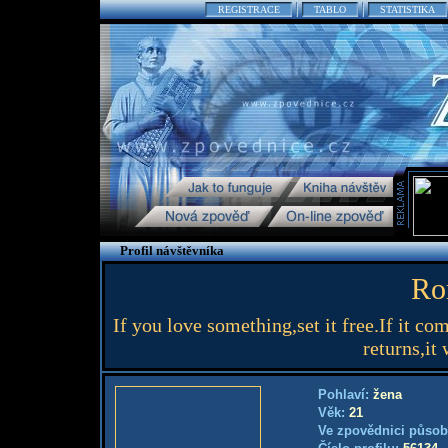
REGISTRACE
TABLO
STATISTIKA
Profil návštěvníka
Ro
If you love something,set it free.If it co
returns,it
Pohlaví:
žena
Věk:
21
Ve zpovědnici působ