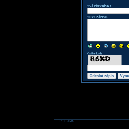
TVÁ PŘEZDÍVKA:
TEXT ZÁPISU:
Opište kod:
REKLAMA