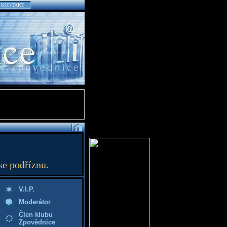
KONTAKT
se podříznu.
V.I.P.
Moderátor
Člen klubu
Zpovědnice