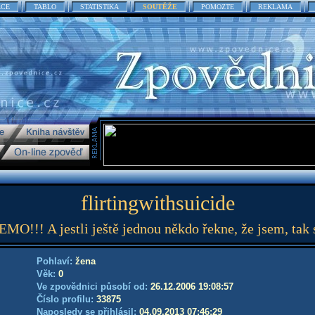
ACE
TABLO
STATISTIKA
SOUTĚŽE
POMOZTE
REKLAMA
flirtingwithsuicide
O!!! A jestli ještě jednou někdo řekne, že jsem, tak 
Pohlaví:
žena
Věk:
0
Ve zpovědnici působí od:
26.12.2006 19:08:57
Číslo profilu:
33875
Naposledy se přihlásil:
04.09.2013 07:46:29