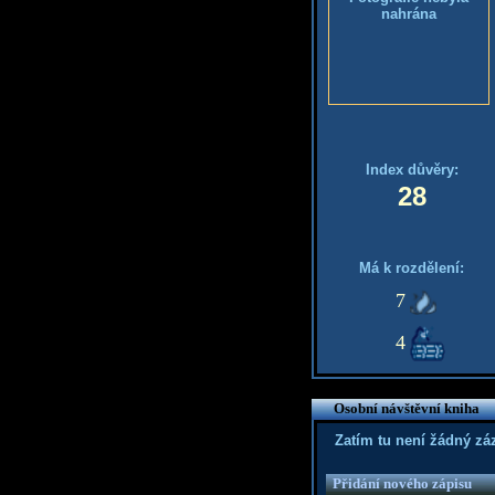
nahrána
Index důvěry:
28
Má k rozdělení:
7
4
Osobní návštěvní kniha
Zatím tu není žádný z
Přidání nového zápisu