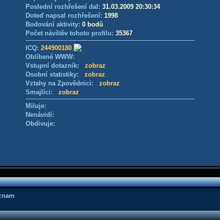
Poslední rozhřešení dal:
31.03.2009 20:30:34
Doteď napsal rozhřešení:
1998
Bodování aktivity:
0 bodů
Počet návštěv tohoto profilu:
35367
ICQ:
244900180
Oblíbené WWW:
Vstupní dotazník:
zobraz
Osobní statistiky:
zobraz
Vztahy na Zpovědnici:
zobraz
Smajlíci:
zobraz
Miluje:
Nenávidí:
Obdivuje:
áznam