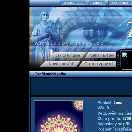
REGISTRACE
TABLO
STATISTIKA
Profil návštěvníka
Pohlaví:
žena
Věk:
0
Ve zpovědnici půs
Číslo profilu:
2700
Naposledy se přihl
Poslední rozhřešen