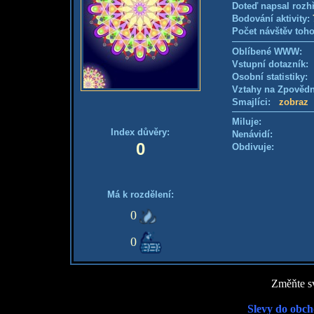
Doteď napsal rozh
Bodování aktivity:
Počet návštěv toho
Oblíbené WWW:
Vstupní dotazník
Osobní statistiky
Vztahy na Zpověd
Smajlíci:
zobraz
Miluje:
Index důvěry:
Nenávidí:
0
Obdivuje:
Má k rozdělení:
0
0
Změňte sv
Slevy do obch