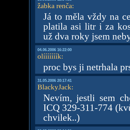
žabka renča
:
Já to měla vždy na ce
platila asi litr i za 
už dva roky jsem neby
04.06.2006 16:22:00
olííííííík
:
proc bys ji netrhala p
31.05.2006 20:17:41
BlackyJack
:
Nevím, jestli sem cho
ICQ 329-311-774 (kvůl
chvilek..)