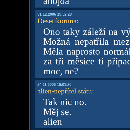
ahojda
01.12.2006 19:52:28
Desetikoruna
:
Ono taky záleží na vý
Možná nepatřila mezi
Měla naprosto normál
za tři měsíce ti přip
moc, ne?
24.11.2006 16:01:20
alien-nepřítel státu
:
Tak nic no.
Měj se.
alien