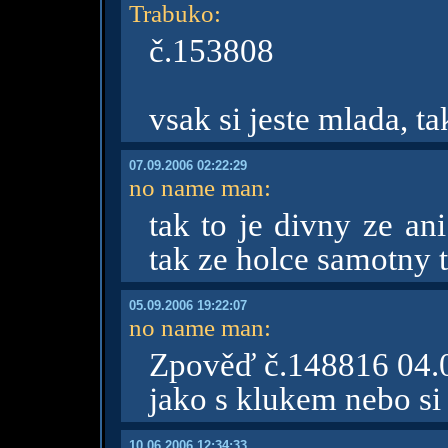
Trabuko
:
č.153808
vsak si jeste mlada, ta
07.09.2006 02:22:29
no name man
:
tak to je divny ze an
tak ze holce samotny t
05.09.2006 19:22:07
no name man
:
Zpověď č.148816 04.
jako s klukem nebo si
10.06.2006 12:34:33