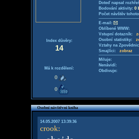
Doteď napsal rozhře
Bodování aktivity:
0 
Počet návštěv tohoto
E-mail:
Oblíbené WWW:
Vstupní dotazník:
z
Osobní statistiky:
z
Index důvěry:
Vztahy na Zpovědni
14
Smajlíci:
zobraz
Miluje:
Nenávidí:
Má k rozdělení:
Obdivuje:
0
0
Osobní návštěvní kniha
14.05.2007 13:39:36
crook
: