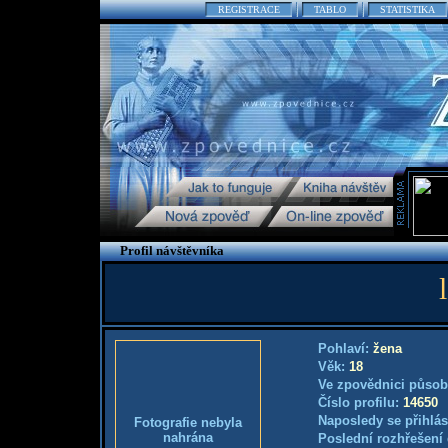
REGISTRACE
TABLO
STATISTIKA
Profil návštěvníka
Pohlaví:
žena
Věk:
18
Ve zpovědnici působ
Číslo profilu:
14650
Naposledy se přihlás
Fotografie nebyla
nahrána
Poslední rozhřešení 