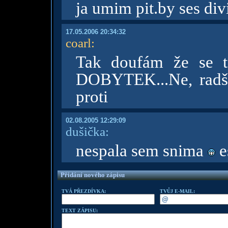
ja umim pit.by ses divi
17.05.2006 20:34:32
coarl
:
Tak doufám že se 
DOBYTEK...Ne, radši 
proti
02.08.2005 12:29:09
dušička:
nespala sem snima
e
Přidání nového zápisu
TVÁ PŘEZDÍVKA:
TVŮJ E-MAIL:
TEXT ZÁPISU: