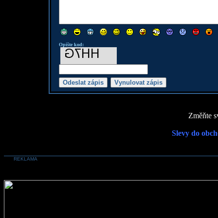
Opište kod:
Změňte sv
Slevy do obch
REKLAMA