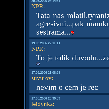
20.05.2006 08:14:31
NPR
:
Tata nas mlatil,tyran
agresivni...pak mamk
sestrama...
19.05.2006 22:11:13
NPR
:
To je tolik duvodu...
17.05.2006 21:08:58
suvurov
:
nevim o cem je rec
17.05.2006 20:39:59
leidynka
: