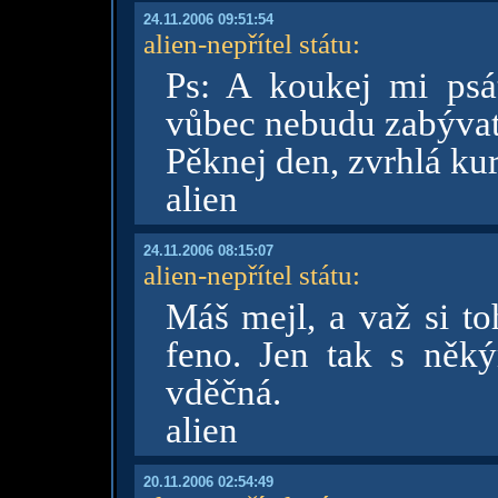
24.11.2006 09:51:54
alien-nepřítel státu
:
Ps: A koukej mi psát
vůbec nebudu zabývat
Pěknej den, zvrhlá ku
alien
24.11.2006 08:15:07
alien-nepřítel státu
:
Máš mejl, a važ si to
feno. Jen tak s něk
vděčná.
alien
20.11.2006 02:54:49