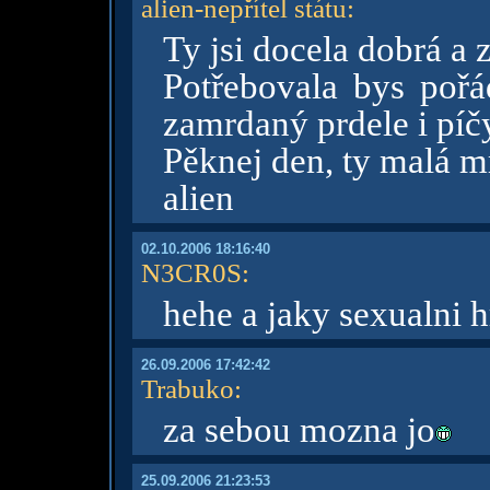
alien-nepřítel státu
:
Ty jsi docela dobrá a
Potřebovala bys pořá
zamrdaný prdele i píčy
Pěknej den, ty malá m
alien
02.10.2006 18:16:40
N3CR0S
:
hehe a jaky sexualni h
26.09.2006 17:42:42
Trabuko
:
za sebou mozna jo
25.09.2006 21:23:53