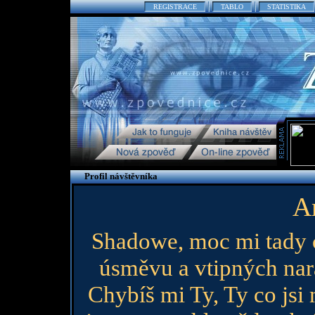
REGISTRACE
TABLO
STATISTIKA
Profil návštěvníka
A
Shadowe, moc mi tady 
úsměvu a vtipných nar
Chybíš mi Ty, Ty co js