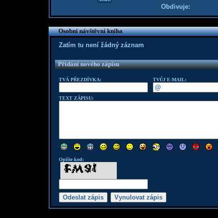
Obdivuje:
Osobní návštěvní kniha
Zatím tu není žádný záznam
Přidání nového zápisu
TVÁ PŘEZDÍVKA:
TVŮJ E-MAIL:
TEXT ZÁPISU:
Opište kod: