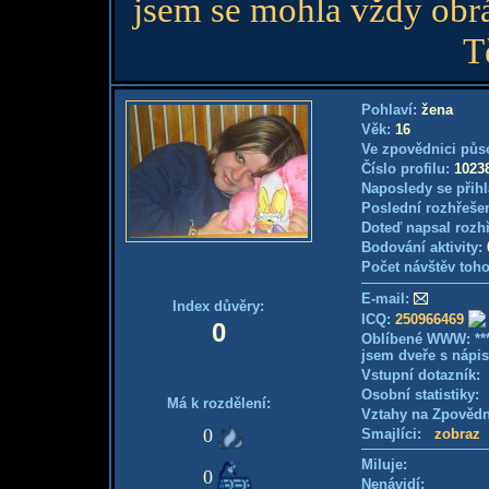
jsem se mohla vždy ob
T
Pohlaví:
žena
Věk:
16
Ve zpovědnici půs
Číslo profilu:
1023
Naposledy se přihl
Poslední rozhřešen
Doteď napsal rozh
Bodování aktivity:
Počet návštěv toho
E-mail:
Index důvěry:
ICQ:
250966469
0
Oblíbené WWW: ***
jsem dveře s nápis
Vstupní dotazník
Osobní statistiky
Má k rozdělení:
Vztahy na Zpověd
0
Smajlíci:
zobraz
Miluje:
0
Nenávidí: