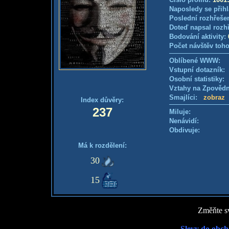
Naposledy se přihl
Poslední rozhřešen
Doteď napsal rozh
Bodování aktivity:
Počet návštěv toho
Oblíbené WWW:
Vstupní dotazník
Osobní statistiky
Vztahy na Zpověd
Smajlíci:
zobraz
Index důvěry:
237
Miluje:
Nenávidí:
Obdivuje:
Má k rozdělení:
30
15
Změňte sv
Slevy do obch