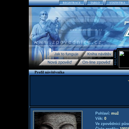
REGISTRACE
TABLO
STATISTIKA
Profil návštěvníka
Pohlaví:
muž
Věk:
0
Ve zpovědnici půs
Číslo profilu:
1001