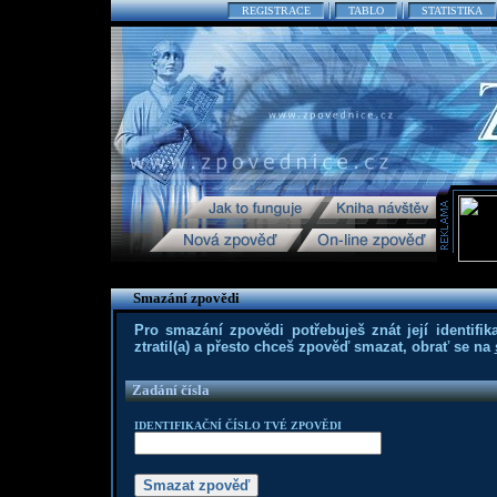
REGISTRACE
TABLO
STATISTIKA
Smazání zpovědi
Pro smazání zpovědi potřebuješ znát její identifika
ztratil(a) a přesto chceš zpověď smazat, obrať se na
Zadání čísla
IDENTIFIKAČNÍ ČÍSLO TVÉ ZPOVĚDI