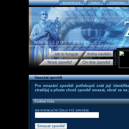
REGISTRACE
TABLO
STATISTIKA
Smazání zpovědi
Pro smazání zpovědi potřebuješ znát její identifika
ztratil(a) a přesto chceš zpověď smazat, obrať se na
Zadání čísla
IDENTIFIKAČNÍ ČÍSLO TVÉ ZPOVĚDI