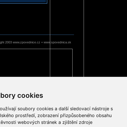
ight 2003 www.zpovednice.cz + www.spovednica.sk
bory cookies
užívají soubory cookies a další sledovací nástroje s
elského prostředí, zobrazení přizpůsobeného obsahu
těvnosti webových stránek a zjištění zdroje