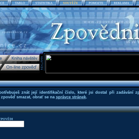
ACE
TABLO
STATISTIKA
SOUTĚŽE
POMOZTE
REKLAMA
třebuješ znát její identifikační číslo, které jsi dostal při zadávání z
eš zpověď smazat, obrať se na
správce stránek
.
ZPOVĚDI