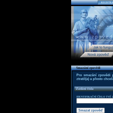
REGISTR
Smazání zpovědi
Pro smazání zpovědi po
ztratil(a) a přesto chc
Zadání čísla
IDENTIFIKAČNÍ ČÍSLO TVÉ 