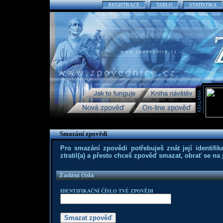
REGISTRACE
TABLO
STATISTIKA
Smazání zpovědi
Pro smazání zpovědi potřebuješ znát její identifika
ztratil(a) a přesto chceš zpověď smazat, obrať se na
Zadání čísla
IDENTIFIKAČNÍ ČÍSLO TVÉ ZPOVĚDI