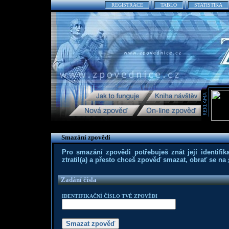
REGISTRACE
TABLO
STATISTIKA
Smazání zpovědi
Pro smazání zpovědi potřebuješ znát její identifika
ztratil(a) a přesto chceš zpověď smazat, obrať se na
Zadání čísla
IDENTIFIKAČNÍ ČÍSLO TVÉ ZPOVĚDI