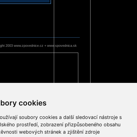
ight 2003 www.zpovednice.cz + www.spovednica.sk
bory cookies
užívají soubory cookies a další sledovací nástroje s
elského prostředí, zobrazení přizpůsobeného obsahu
těvnosti webových stránek a zjištění zdroje