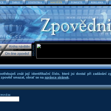
ACE
TABLO
STATISTIKA
SOUTĚŽE
POMOZTE
REKLAMA
třebuješ znát její identifikační číslo, které jsi dostal při zadávání z
eš zpověď smazat, obrať se na
správce stránek
.
ZPOVĚDI