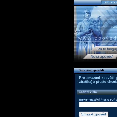
REGISTR
Smazání zpovědi
Pro smazání zpovědi po
ztratil(a) a přesto chc
Zadání čísla
IDENTIFIKAČNÍ ČÍSLO TVÉ 