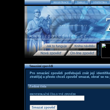
REGISTRACE
TABLO
STATISTIKA
Smazání zpovědi
Pro smazání zpovědi potřebuješ znát její identifika
ztratil(a) a přesto chceš zpověď smazat, obrať se na
Zadání čísla
IDENTIFIKAČNÍ ČÍSLO TVÉ ZPOVĚDI