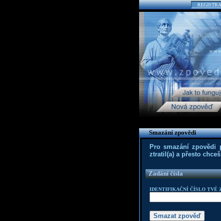
REGISTR
Smazání zpovědi
Pro smazání zpovědi po
ztratil(a) a přesto chc
Zadání čísla
IDENTIFIKAČNÍ ČÍSLO TVÉ 