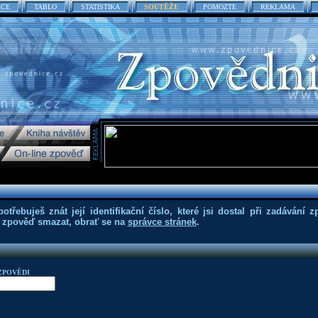
ACE
TABLO
STATISTIKA
SOUTĚŽE
POMOZTE
REKLAMA
třebuješ znát její identifikační číslo, které jsi dostal při zadávání z
eš zpověď smazat, obrať se na
správce stránek
.
ZPOVĚDI