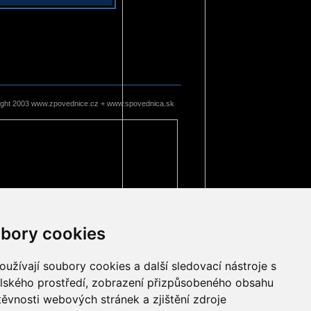
ight 2003 www.zpovednice.cz + www.spovednica.sk
bory cookies
užívají soubory cookies a další sledovací nástroje s
elského prostředí, zobrazení přizpůsobeného obsahu
těvnosti webových stránek a zjištění zdroje