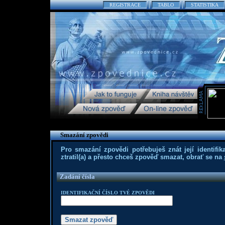
REGISTRACE
TABLO
STATISTIKA
Smazání zpovědi
Pro smazání zpovědi potřebuješ znát její identifika
ztratil(a) a přesto chceš zpověď smazat, obrať se na
Zadání čísla
IDENTIFIKAČNÍ ČÍSLO TVÉ ZPOVĚDI