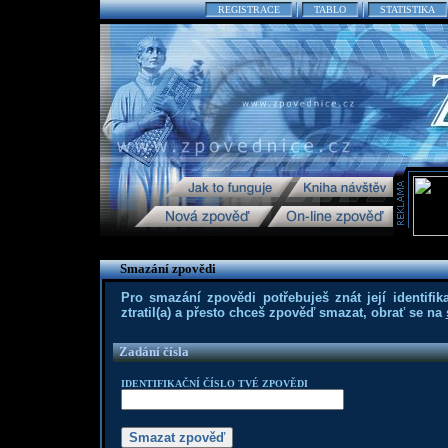
REGISTRACE
TABLO
STATISTIKA
Smazání zpovědi
Pro smazání zpovědi potřebuješ znát její identifika
ztratil(a) a přesto chceš zpověď smazat, obrať se na
Zadání čísla
IDENTIFIKAČNÍ ČÍSLO TVÉ ZPOVĚDI