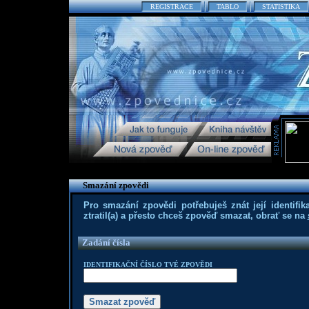
REGISTRACE
TABLO
STATISTIKA
Smazání zpovědi
Pro smazání zpovědi potřebuješ znát její identifika
ztratil(a) a přesto chceš zpověď smazat, obrať se na
Zadání čísla
IDENTIFIKAČNÍ ČÍSLO TVÉ ZPOVĚDI