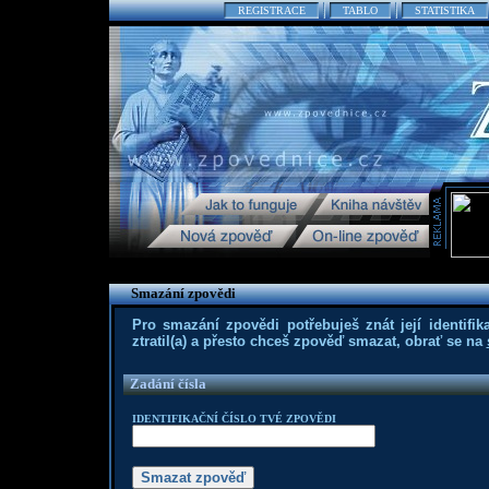
REGISTRACE
TABLO
STATISTIKA
Smazání zpovědi
Pro smazání zpovědi potřebuješ znát její identifika
ztratil(a) a přesto chceš zpověď smazat, obrať se na
Zadání čísla
IDENTIFIKAČNÍ ČÍSLO TVÉ ZPOVĚDI