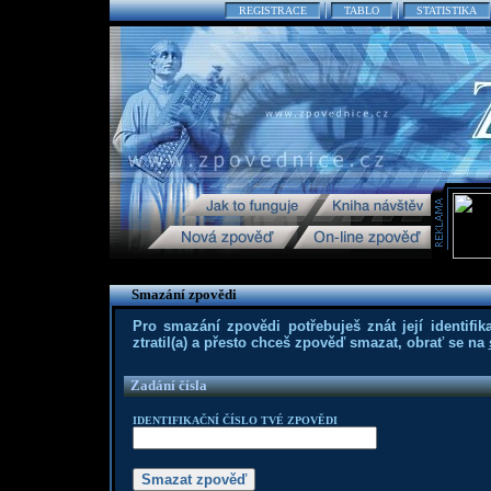
REGISTRACE
TABLO
STATISTIKA
Smazání zpovědi
Pro smazání zpovědi potřebuješ znát její identifika
ztratil(a) a přesto chceš zpověď smazat, obrať se na
Zadání čísla
IDENTIFIKAČNÍ ČÍSLO TVÉ ZPOVĚDI