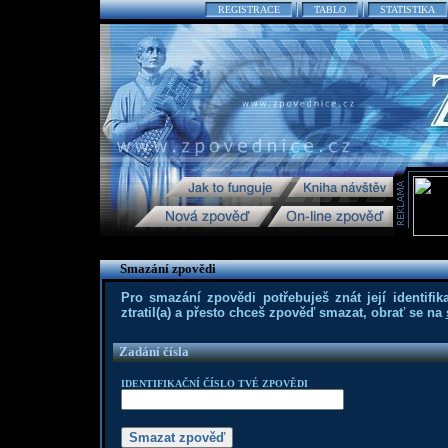
REGISTRACE
TABLO
STATISTIKA
Smazání zpovědi
Pro smazání zpovědi potřebuješ znát její identifika
ztratil(a) a přesto chceš zpověď smazat, obrať se na
Zadání čísla
IDENTIFIKAČNÍ ČÍSLO TVÉ ZPOVĚDI